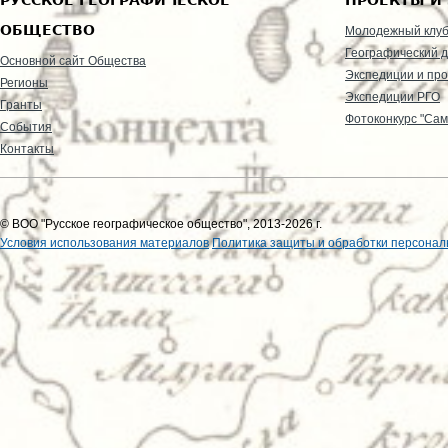
ОБЩЕСТВО
Молодежный клу
Географический д
Основной сайт Общества
Экспедиции и пр
Регионы
Экспедиции РГО
Гранты
Фотоконкурс "Сам
События
Контакты
© ВОО "Русское географическое общество", 2013-2026 г.
Условия использования материалов
Политика защиты и обработки персонал