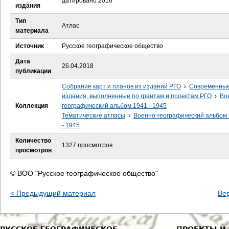
датировано 2016
е
издания
Тип
с
Атлас
материала
ь
Источник
Русское географическое общество
Дата
26.04.2018
публикации
Собрание карт и планов из изданий РГО
›
Современны
издания, выполненные по грантам и проектам РГО
›
Во
Коллекция
географический альбом 1941 - 1945
Тематические атласы
›
Военно-географический альбом
- 1945
Количество
1327 просмотров
просмотров
© ВОО "Русское географическое общество"
< Предыдущий материал
Ве
РУССКОЕ ГЕОГРАФИЧЕСКОЕ
ПРОЕКТЫ И