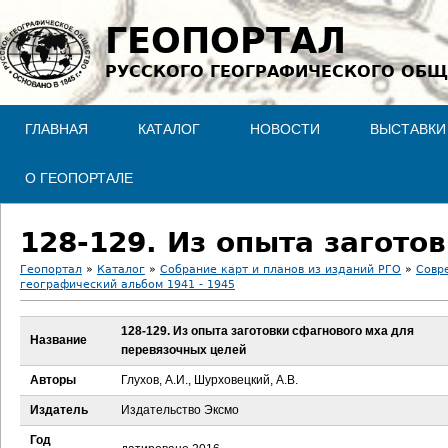
Jump to navigation
ГЕОПОРТАЛ
РУССКОГО ГЕОГРАФИЧЕСКОГО ОБЩ
ГЛАВНАЯ
КАТАЛОГ
НОВОСТИ
ВЫСТАВКИ
О ГЕОПОРТАЛЕ
Геопортал
»
Каталог
»
Собрание карт и планов из изданий РГО
»
Совр
географический альбом 1941 - 1945
В
128-129. Из опыта заготовки сфагнового мха для
ы
Название
перевязочных целей
з
Авторы
Глухов, А.И., Шурховецкий, А.В.
Издатель
Издательство Эксмо
д
Год