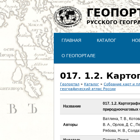
ГЕОПОР
РУССКОГО ГЕОГР
ГЛАВНАЯ
КАТАЛОГ
НО
О ГЕОПОРТАЛЕ
Геопортал
»
Каталог
»
Собрание карт и п
географический атлас России
В
017. 1.2. Картогра
ы
Название
природноочаговых 
з
Ватлина, Т. В., Котов
Авторы
В. А., Орлов, Д. С., П
д
Рябова, Н. В., Солдат