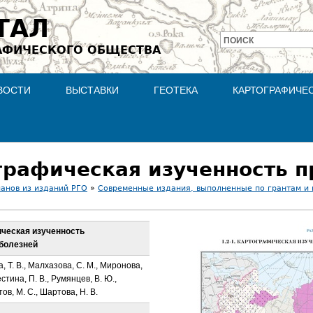
Jump to navigation
ТАЛ
ПОИСК
АФИЧЕСКОГО ОБЩЕСТВА
Форма
поиска
ВОСТИ
ВЫСТАВКИ
ГЕОТЕКА
КАРТОГРАФИЧЕ
ланов из изданий РГО
»
Современные издания, выполненные по грантам и
фическая изученность
болезней
а, Т. В., Малхазова, С. М., Миронова,
естина, П. В., Румянцев, В. Ю.,
ов, М. С., Шартова, Н. В.