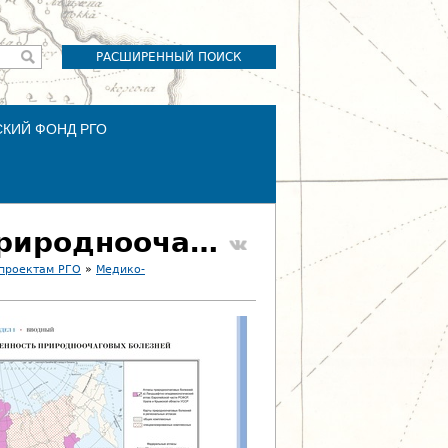
РАСШИРЕННЫЙ ПОИСК
СКИЙ ФОНД РГО
017. 1.2. Картографическая изученность природноочаговых болезней
 проектам РГО
»
Медико-