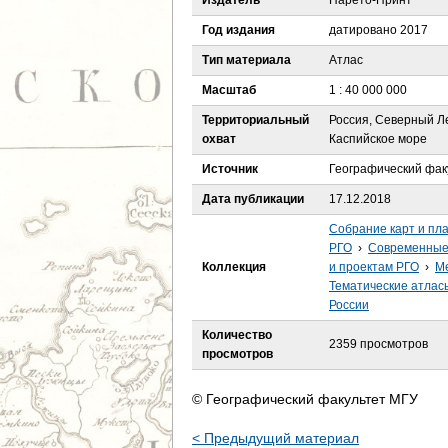
Издатель
Парето-Принт
е
Год издания
датировано 2017
с
Тип материала
Атлас
ь
Масштаб
1 : 40 000 000
Территориальный
Россия, Северный Л
охват
Каспийское море
Источник
Географический фак
Дата публикации
17.12.2018
Собрание карт и пл
РГО
›
Современные 
Коллекция
и проектам РГО
›
Ме
Тематические атлас
России
Количество
2359 просмотров
просмотров
© Географический факультет МГУ
< Предыдущий материал