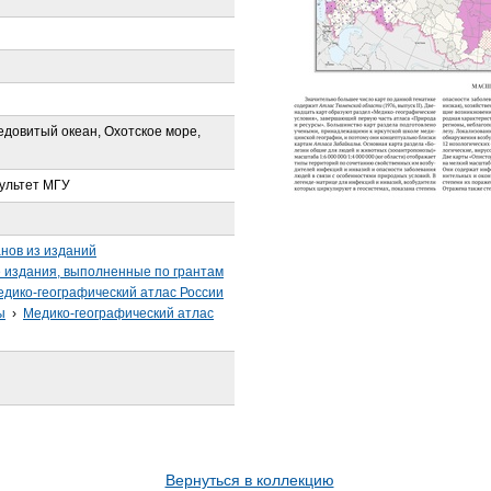
едовитый океан, Охотское море,
ультет МГУ
анов из изданий
издания, выполненные по грантам
дико-географический атлас России
ы
›
Медико-географический атлас
Вернуться в коллекцию