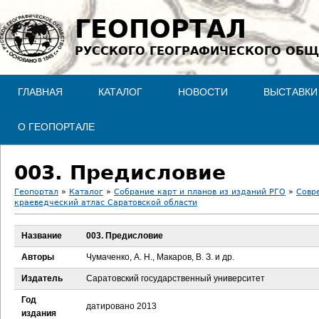
Jump to navigation
ГЕОПОРТАЛ
РУССКОГО ГЕОГРАФИЧЕСКОГО ОБЩ
ГЛАВНАЯ
КАТАЛОГ
НОВОСТИ
ВЫСТАВКИ
О ГЕОПОРТАЛЕ
003. Предисловие
Геопортал
»
Каталог
»
Собрание карт и планов из изданий РГО
»
Совр
краеведческий атлас Саратовской области
В
Название
003. Предисловие
ы
Авторы
Чумаченко, А. Н., Макаров, В. З. и др.
з
Издатель
Саратовский государственный университет
д
Год
датировано 2013
издания