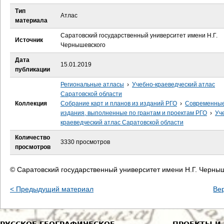
е
Тип
Атлас
материала
с
Саратовский государственный университет имени Н.Г.
Источник
ь
Чернышевского
Дата
15.01.2019
публикации
Региональные атласы
›
Учебно-краеведческий атлас
Саратовской области
Коллекция
Собрание карт и планов из изданий РГО
›
Современны
издания, выполненные по грантам и проектам РГО
›
Уч
краеведческий атлас Саратовской области
Количество
3330 просмотров
просмотров
© Саратовский государственный университет имени Н.Г. Черны
< Предыдущий материал
Ве
РУССКОЕ ГЕОГРАФИЧЕСКОЕ
ПРОЕКТЫ И