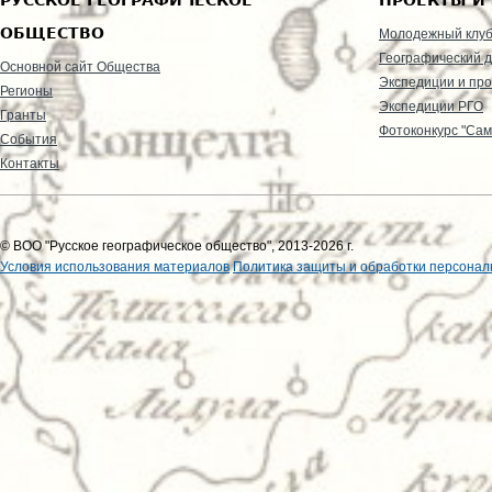
ОБЩЕСТВО
Молодежный клу
Географический д
Основной сайт Общества
Экспедиции и пр
Регионы
Экспедиции РГО
Гранты
Фотоконкурс "Сам
События
Контакты
© ВОО "Русское географическое общество", 2013-2026 г.
Условия использования материалов
Политика защиты и обработки персонал