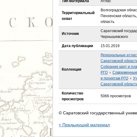
Тип материала
Атлас
е
Волгоградская облас
Территориальный
с
Пензенская область,
охват
область
ь
Саратовский госуда
Источник
Чернышевского
Дата публикации
15.01.2019
Региональные атла
Саратовской област
Собрание карт и пл
Коллекция
РГО
›
Современные 
и проектам РГО
›
Уч
Саратовской област
Количество
5066 просмотров
просмотров
© Саратовский государственный униве
< Предыдущий материал