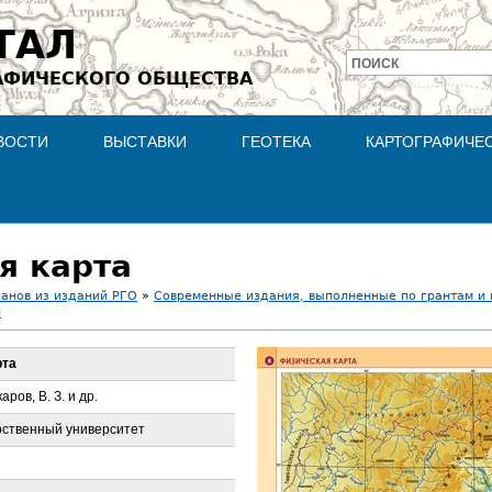
Jump to navigation
ТАЛ
ПОИСК
АФИЧЕСКОГО ОБЩЕСТВА
Форма
поиска
ВОСТИ
ВЫСТАВКИ
ГЕОТЕКА
КАРТОГРАФИЧЕ
я карта
ланов из изданий РГО
»
Современные издания, выполненные по грантам и
и
рта
аров, В. З. и др.
рственный университет