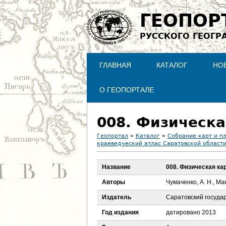
ГЕОПОР
РУССКОГО ГЕОГР
ГЛАВНАЯ
КАТАЛОГ
НО
О ГЕОПОРТАЛЕ
008. Физическа
Геопортал
»
Каталог
»
Собрание карт и п
краеведческий атлас Саратовской област
В
Название
008. Физическая ка
ы
Авторы
Чумаченко, А. Н., Мак
з
Издатель
Саратовский госуда
д
Год издания
датировано 2013