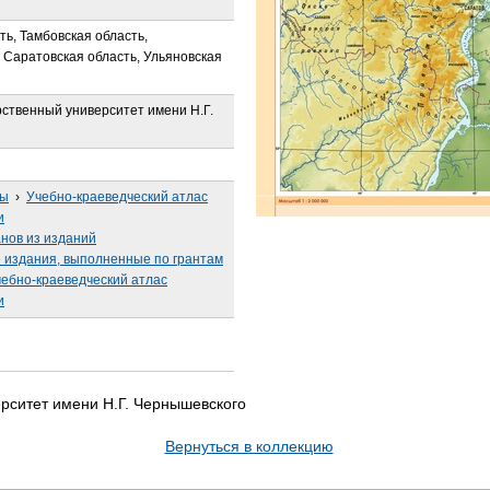
ть, Тамбовская область,
 Саратовская область, Ульяновская
рственный университет имени Н.Г.
сы
›
Учебно-краеведческий атлас
и
анов из изданий
издания, выполненные по грантам
ебно-краеведческий атлас
и
рситет имени Н.Г. Чернышевского
Вернуться в коллекцию