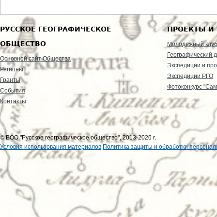
РУССКОЕ ГЕОГРАФИЧЕСКОЕ
ПРОЕКТЫ И
ОБЩЕСТВО
Молодежный клу
Географический д
Основной сайт Общества
Экспедиции и пр
Регионы
Экспедиции РГО
Гранты
Фотоконкурс "Сам
События
Контакты
© ВОО "Русское географическое общество", 2013-2026 г.
Условия использования материалов
Политика защиты и обработки персонал