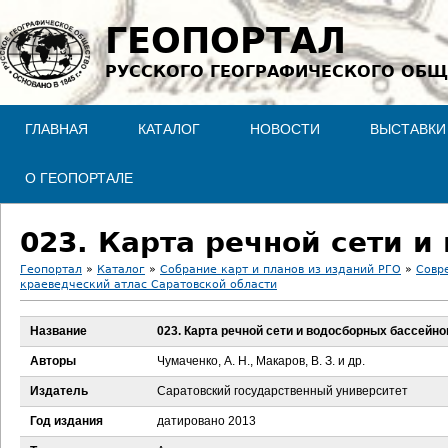
Jump to navigation
ГЕОПОРТАЛ
РУССКОГО ГЕОГРАФИЧЕСКОГО ОБЩ
ГЛАВНАЯ
КАТАЛОГ
НОВОСТИ
ВЫСТАВКИ
О ГЕОПОРТАЛЕ
023. Карта речной сети и
Геопортал
»
Каталог
»
Собрание карт и планов из изданий РГО
»
Совр
краеведческий атлас Саратовской области
В
Название
023. Карта речной сети и водосборных бассейно
ы
Авторы
Чумаченко, А. Н., Макаров, В. З. и др.
з
Издатель
Саратовский государственный университет
д
Год издания
датировано 2013