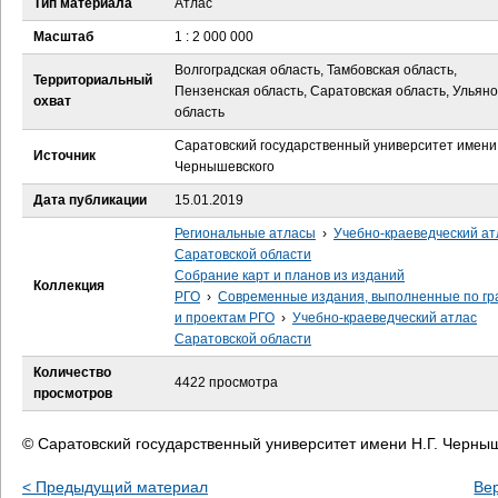
Тип материала
Атлас
е
Масштаб
1 : 2 000 000
с
Волгоградская область, Тамбовская область,
Территориальный
Пензенская область, Саратовская область, Ульян
ь
охват
область
Саратовский государственный университет имени 
Источник
Чернышевского
Дата публикации
15.01.2019
Региональные атласы
›
Учебно-краеведческий ат
Саратовской области
Собрание карт и планов из изданий
Коллекция
РГО
›
Современные издания, выполненные по гр
и проектам РГО
›
Учебно-краеведческий атлас
Саратовской области
Количество
4422 просмотра
просмотров
© Саратовский государственный университет имени Н.Г. Черны
< Предыдущий материал
Ве