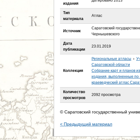
датировано 2013
е
издания
Тип
с
Атлас
материала
ь
Саратовский государствен
Источник
Чернышевского
Дата
23.01.2019
публикации
Региональные атласы
›
У
Саратовской области
Коллекция
Собрание карт и планов и
издания, выполненные по 
краеведческий атлас Сара
Количество
2092 просмотра
просмотров
© Саратовский государственный униве
< Предыдущий материал