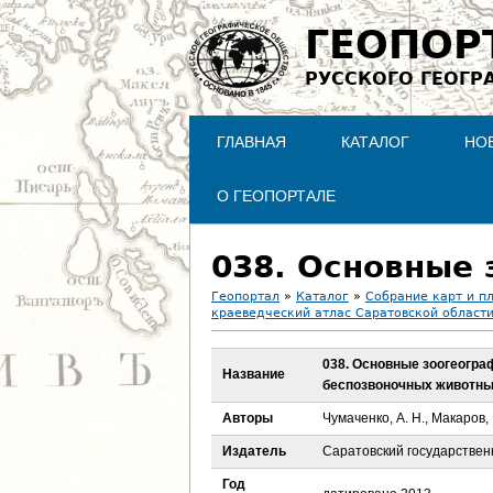
ГЕОПОР
РУССКОГО ГЕОГР
ГЛАВНАЯ
КАТАЛОГ
НО
О ГЕОПОРТАЛЕ
Геопортал
»
Каталог
»
Собрание карт и п
краеведческий атлас Саратовской област
В
038. Основные зоогеогр
ы
Название
беспозвоночных животн
з
Авторы
Чумаченко, А. Н., Макаров, В
Издатель
Саратовский государствен
д
Год