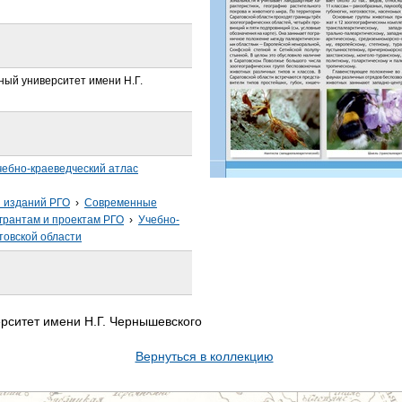
ный университет имени Н.Г.
чебно-краеведческий атлас
з изданий РГО
›
Современные
грантам и проектам РГО
›
Учебно-
товской области
рситет имени Н.Г. Чернышевского
Вернуться в коллекцию