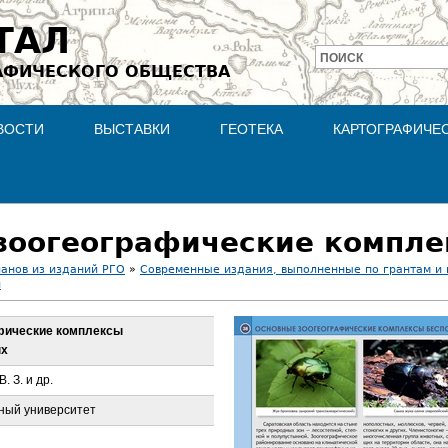
Jump to navigation
ТАЛ
ПОИСК
АФИЧЕСКОГО ОБЩЕСТВА
Форма
поиска
ВОСТИ
ВЫСТАВКИ
ГЕОТЕКА
КАРТОГРАФИЧЕ
ланов из изданий РГО
»
Современные издания, выполненные по грантам и
и
афические комплексы
ых
. З. и др.
ный университет