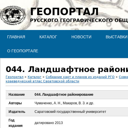
Jump to navigation
ГЕОПОРТАЛ
РУССКОГО ГЕОГРАФИЧЕСКОГО ОБЩ
ГЛАВНАЯ
КАТАЛОГ
НОВОСТИ
ВЫСТАВКИ
О ГЕОПОРТАЛЕ
044. Ландшафтное район
Геопортал
»
Каталог
»
Собрание карт и планов из изданий РГО
»
Совр
краеведческий атлас Саратовской области
В
Название
044. Ландшафтное районирование
ы
Авторы
Чумаченко, А. Н., Макаров, В. З. и др.
з
Издатель
Саратовский государственный университет
д
Год
датировано 2013
издания