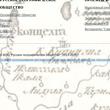
ОБЩЕСТВО
Молодежный клу
Географический д
Основной сайт Общества
Экспедиции и пр
Регионы
Экспедиции РГО
Гранты
Фотоконкурс "Сам
События
Контакты
© ВОО "Русское географическое общество", 2013-2026 г.
Условия использования материалов
Политика защиты и обработки персонал