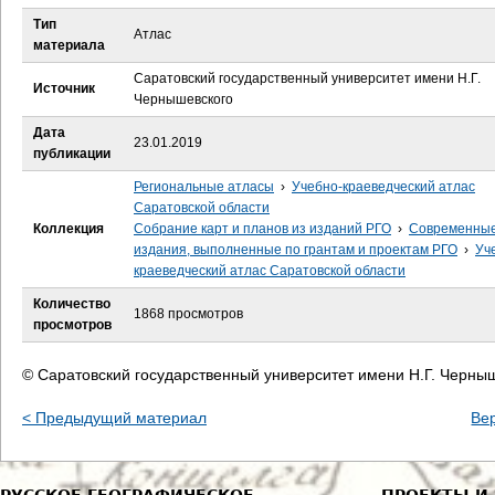
е
Тип
Атлас
материала
с
Саратовский государственный университет имени Н.Г.
Источник
ь
Чернышевского
Дата
23.01.2019
публикации
Региональные атласы
›
Учебно-краеведческий атлас
Саратовской области
Коллекция
Собрание карт и планов из изданий РГО
›
Современны
издания, выполненные по грантам и проектам РГО
›
Уч
краеведческий атлас Саратовской области
Количество
1868 просмотров
просмотров
© Саратовский государственный университет имени Н.Г. Черны
< Предыдущий материал
Ве
РУССКОЕ ГЕОГРАФИЧЕСКОЕ
ПРОЕКТЫ И