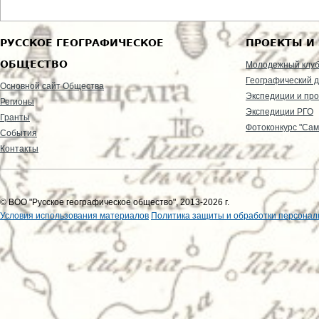
РУССКОЕ ГЕОГРАФИЧЕСКОЕ
ПРОЕКТЫ И
ОБЩЕСТВО
Молодежный клу
Географический д
Основной сайт Общества
Экспедиции и пр
Регионы
Экспедиции РГО
Гранты
Фотоконкурс "Сам
События
Контакты
© ВОО "Русское географическое общество", 2013-2026 г.
Условия использования материалов
Политика защиты и обработки персонал