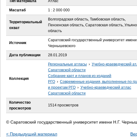
Тип материала
Атлас
е
Масштаб
1 : 2 000 000
с
Волгоградская область, Тамбовская область,
Территориальный
Пензенская область, Саратовская область, Ульян
ь
охват
область
Саратовский государственный университет имени 
Источник
Чернышевского
Дата публикации
28.01.2019
Региональные атласы
›
Учебно-краеведческий ат
Саратовской области
Собрание карт и планов из изданий
Коллекция
РГО
›
Современные издания, выполненные по гр
и проектам РГО
›
Учебно-краеведческий атлас
Саратовской области
Количество
1514 просмотров
просмотров
© Саратовский государственный университет имени Н.Г. Черны
< Предыдущий материал
Ве