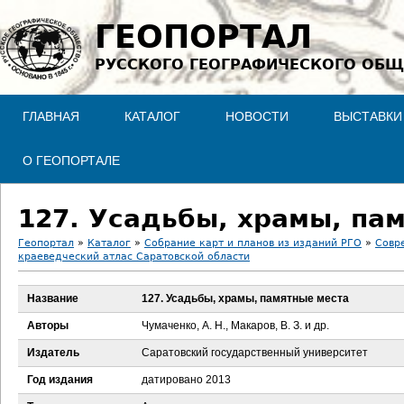
Jump to navigation
ГЕОПОРТАЛ
РУССКОГО ГЕОГРАФИЧЕСКОГО ОБЩ
ГЛАВНАЯ
КАТАЛОГ
НОВОСТИ
ВЫСТАВКИ
О ГЕОПОРТАЛЕ
127. Усадьбы, храмы, па
Геопортал
»
Каталог
»
Собрание карт и планов из изданий РГО
»
Совр
краеведческий атлас Саратовской области
В
Название
127. Усадьбы, храмы, памятные места
ы
Авторы
Чумаченко, А. Н., Макаров, В. З. и др.
з
Издатель
Саратовский государственный университет
д
Год издания
датировано 2013