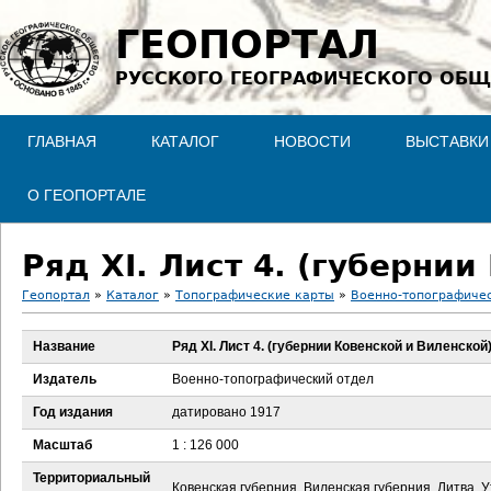
Jump to navigation
ГЕОПОРТАЛ
РУССКОГО ГЕОГРАФИЧЕСКОГО ОБЩ
ГЛАВНАЯ
КАТАЛОГ
НОВОСТИ
ВЫСТАВКИ
О ГЕОПОРТАЛЕ
Ряд XI. Лист 4. (губерни
Геопортал
»
Каталог
»
Топографические карты
»
Военно-топографичес
В
Название
Ряд XI. Лист 4. (губернии Ковенской и Виленской
ы
Издатель
Военно-топографический отдел
з
Год издания
датировано 1917
Масштаб
1 : 126 000
д
Территориальный
Ковенская губерния, Виленская губерния, Литва, 