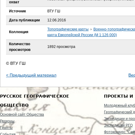
е
охват
Источник
ВТУ ГШ
с
Дата публикации
12.06.2016
ь
Топографические карты
›
Военно-топографическ
Коллекция
карта Европейской России (М 1:126 000)
Количество
1892 просмотра
просмотров
© ВТУ ГШ
< Предыдущий материал
Ве
РУССКОЕ ГЕОГРАФИЧЕСКОЕ
ПРОЕКТЫ И
ОБЩЕСТВО
Молодежный клу
Географический д
Основной сайт Общества
Экспедиции и пр
Регионы
Экспедиции РГО
Гранты
Фотоконкурс "Сам
События