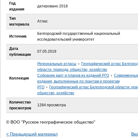
е
Год
датировано 2018
издания
с
Тип
Атлас
материала
ь
Белгородский государственный национальный
Источник
исследовательский университет
Дата
07.05.2019
публикации
Региональные атласы
›
Географический атлас Белгоро
области: природа, общество, хозяйство
Собрание карт и планов из изданий РГО
›
Современны
Коллекция
издания, выполненные по грантам и проектам
РГО
›
Географический атлас Белгородской области: при
общество, хозяйство
Количество
1284 просмотра
просмотров
© ВОО "Русское географическое общество"
< Предыдущий материал
Ве