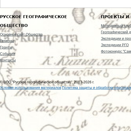
РУССКОЕ ГЕОГРАФИЧЕСКОЕ
ПРОЕКТЫ И
ОБЩЕСТВО
Молодежный клу
Географический д
Основной сайт Общества
Экспедиции и пр
Регионы
Экспедиции РГО
Гранты
Фотоконкурс "Сам
События
Контакты
© ВОО "Русское географическое общество", 2013-2026 г.
Условия использования материалов
Политика защиты и обработки персонал