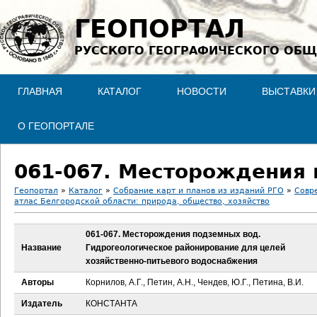
Jump to navigation
ГЕОПОРТАЛ
РУССКОГО ГЕОГРАФИЧЕСКОГО ОБЩ
ГЛАВНАЯ
КАТАЛОГ
НОВОСТИ
ВЫСТАВКИ
О ГЕОПОРТАЛЕ
Геопортал
»
Каталог
»
Собрание карт и планов из изданий РГО
»
Совр
атлас Белгородской области: природа, общество, хозяйство
В
061-067. Месторождения подземных вод.
ы
Название
Гидрогеологическое районирование для целей
хозяйственно-питьевого водоснабжения
з
Авторы
Корнилов, А.Г., Петин, А.Н., Чендев, Ю.Г., Петина, В.И.
д
Издатель
КОНСТАНТА