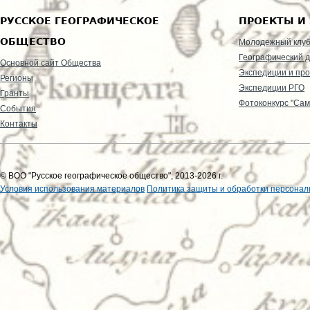
РУССКОЕ ГЕОГРАФИЧЕСКОЕ
ПРОЕКТЫ И
ОБЩЕСТВО
Молодежный клу
Географический д
Основной сайт Общества
Экспедиции и пр
Регионы
Экспедиции РГО
Гранты
Фотоконкурс "Сам
События
Контакты
© ВОО "Русское географическое общество", 2013-2026 г.
Условия использования материалов
Политика защиты и обработки персонал