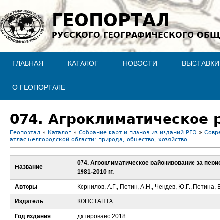
Jump to navigation
ГЕОПОРТАЛ
РУССКОГО ГЕОГРАФИЧЕСКОГО ОБЩ
ГЛАВНАЯ
КАТАЛОГ
НОВОСТИ
ВЫСТАВКИ
О ГЕОПОРТАЛЕ
Геопортал
»
Каталог
»
Собрание карт и планов из изданий РГО
»
Совр
атлас Белгородской области: природа, общество, хозяйство
В
074. Агроклиматическое районирование за пери
ы
Название
1981-2010 гг.
з
Авторы
Корнилов, А.Г., Петин, А.Н., Чендев, Ю.Г., Петина, 
Издатель
КОНСТАНТА
д
Год издания
датировано 2018