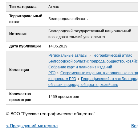
е
Тип материала
Атлас
с
Территориальный
Белгородская область
охват
ь
Белгородский государственный национальный
Источник
исследовательский университет
Дата публикации
14.05.2019
Региональные атласы
›
Географический атлас
Белгородской области: природа, общество, хозяйс
Собрание карт и планов из изданий
Коллекция
РГО
›
Современные издания, выполненные по гр
и проектам РГО
›
Географический атлас Белгоро
области: природа, общество, хозяйство
Количество
1469 просмотров
просмотров
© ВОО "Русское географическое общество"
< Предыдущий материал
Ве