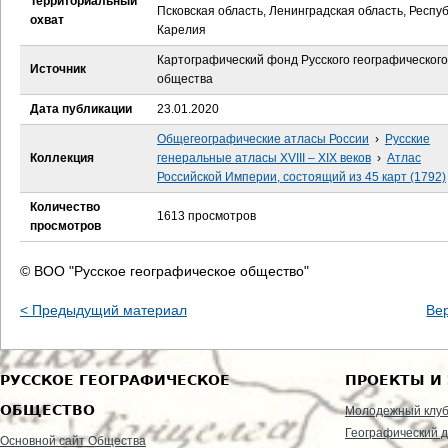
Территориальный
е
Псковская область, Ленинградская область, Респу
охват
Карелия
с
Картографический фонд Русского географического
Источник
общества
ь
Дата публикации
23.01.2020
Общегеографические атласы России
›
Русские
Коллекция
генеральные атласы XVIII – XIX веков
›
Атлас
Российской Империи, состоящий из 45 карт (1792)
Количество
1613 просмотров
просмотров
© ВОО "Русское географическое общество"
< Предыдущий материал
Ве
РУССКОЕ ГЕОГРАФИЧЕСКОЕ
ПРОЕКТЫ И
ОБЩЕСТВО
Молодежный клу
Географический д
Основной сайт Общества