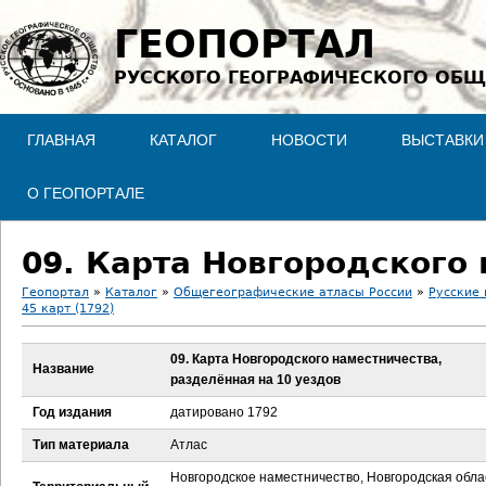
Jump to navigation
ГЕОПОРТАЛ
РУССКОГО ГЕОГРАФИЧЕСКОГО ОБЩ
ГЛАВНАЯ
КАТАЛОГ
НОВОСТИ
ВЫСТАВКИ
О ГЕОПОРТАЛЕ
Геопортал
»
Каталог
»
Общегеографические атласы России
»
Русские 
45 карт (1792)
В
09. Карта Новгородского наместничества,
ы
Название
разделённая на 10 уездов
з
Год издания
датировано 1792
Тип материала
Атлас
д
Новгородское наместничество, Новгородская обла