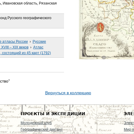
, Ивановская область, Рязанская
онд Русского географического
е атласы России
›
Русские
VIII – XIX веков
›
Атлас
 состоящий из 45 карт (1792)
ство"
Вернуться в коллекцию
ПРОЕКТЫ И ЭКСПЕДИЦИИ
ЭЛЕ
Молодежный клуб
Элект
Географический диктант
Мир г