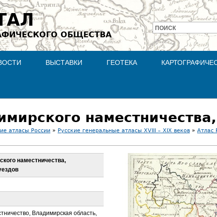
Jump to navigation
ТАЛ
ПОИСК
АФИЧЕСКОГО ОБЩЕСТВА
Форма
поиска
ВОСТИ
ВЫСТАВКИ
ГЕОТЕКА
КАРТОГРАФИЧЕ
ие атласы России
»
Русские генеральные атласы XVIII – XIX веков
»
Атлас 
ского наместничества,
уездов
тничество, Владимирская область,