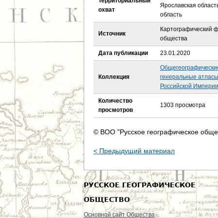
Территориальный
е
Ярославская область
охват
область
с
Картографический ф
Источник
общества
ь
Дата публикации
23.01.2020
Общегеографически
Коллекция
генеральные атласы X
Российской Империи,
Количество
1303 просмотра
просмотров
© ВОО "Русское географическое обще
< Предыдущий материал
РУССКОЕ ГЕОГРАФИЧЕСКОЕ
ОБЩЕСТВО
Основной сайт Общества