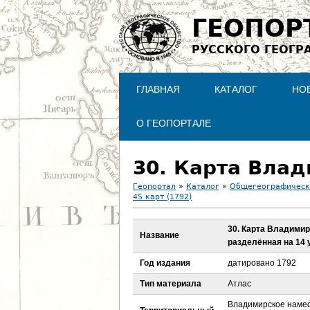
ГЕОПОР
РУССКОГО ГЕОГР
ГЛАВНАЯ
КАТАЛОГ
НО
О ГЕОПОРТАЛЕ
Геопортал
»
Каталог
»
Общегеографическ
45 карт (1792)
В
30. Карта Владимир
ы
Название
разделённая на 14 
з
Год издания
датировано 1792
Тип материала
Атлас
д
Владимирское намес