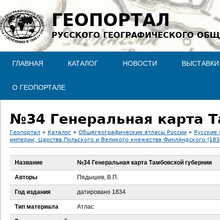
Jump to navigation
ГЕОПОРТАЛ
РУССКОГО ГЕОГРАФИЧЕСКОГО ОБЩ
ГЛАВНАЯ
КАТАЛОГ
НОВОСТИ
ВЫСТАВКИ
О ГЕОПОРТАЛЕ
№34 Генеральная карта Т
Геопортал
»
Каталог
»
Общегеографические атласы России
»
Русские 
империи, Царства Польского и Великого княжества Финляндского (183
В
Название
№34 Генеральная карта Тамбовской губернии
ы
Авторы
Пядышев, В.П.
з
Год издания
датировано 1834
д
Тип материала
Атлас