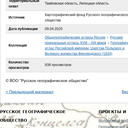
Территориальный
е
Тамбовская область, Липецкая область
охват
с
Картографический фонд Русского географического
Источник
общества
ь
Дата публикации
09.04.2020
Общегеографические атласы России
›
Русские
генеральные атласы XVIII – XIX веков
›
Географич
Коллекция
атлас Российской империи, Царства Польского и
Великого княжества Финляндского (1834)
Количество
938 просмотров
просмотров
© ВОО "Русское географическое общество"
< Предыдущий материал
Ве
РУССКОЕ ГЕОГРАФИЧЕСКОЕ
ПРОЕКТЫ И
ОБЩЕСТВО
Молодежный клу
Географический д