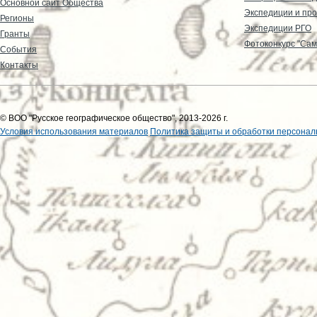
Основной сайт Общества
Экспедиции и пр
Регионы
Экспедиции РГО
Гранты
Фотоконкурс "Сам
События
Контакты
© ВОО "Русское географическое общество", 2013-2026 г.
Условия использования материалов
Политика защиты и обработки персонал