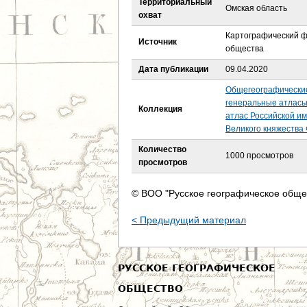
Территориальный
е
Омская область
охват
с
Картографический ф
Источник
общества
ь
Дата публикации
09.04.2020
Общегеографически
генеральные атласы X
Коллекция
атлас Российской им
Великого княжества 
Количество
1000 просмотров
просмотров
© ВОО "Русское географическое обще
< Предыдущий материал
РУССКОЕ ГЕОГРАФИЧЕСКОЕ
ОБЩЕСТВО