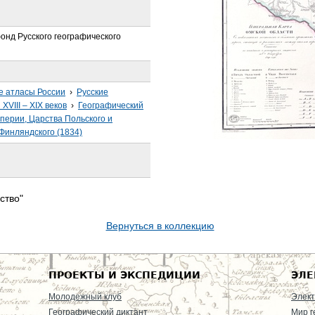
онд Русского географического
е атласы России
›
Русские
VIII – XIX веков
›
Географический
перии, Царства Польского и
Финляндского (1834)
ство"
Вернуться в коллекцию
ПРОЕКТЫ И ЭКСПЕДИЦИИ
ЭЛЕ
Молодежный клуб
Элект
Географический диктант
Мир г