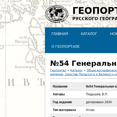
ГЕОПОР
РУССКОГО ГЕОГР
ГЛАВНАЯ
КАТАЛОГ
НО
О ГЕОПОРТАЛЕ
№54 Генеральн
Геопортал
»
Каталог
»
Общегеографическ
империи, Царства Польского и Великого к
В
Название
№54 Генеральная к
ы
Авторы
Пядышев, В.П.
з
Год издания
датировано 1834
д
Тип материала
Атлас