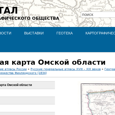
Jump to navigation
ТАЛ
ПОИСК
АФИЧЕСКОГО ОБЩЕСТВА
Форма
поиска
ВОСТИ
ВЫСТАВКИ
ГЕОТЕКА
КАРТОГРАФИЧЕ
ая карта Омской области
ие атласы России
»
Русские генеральные атласы XVIII – XIX веков
»
Геогра
няжества Финляндского (1834)
арта Омской области