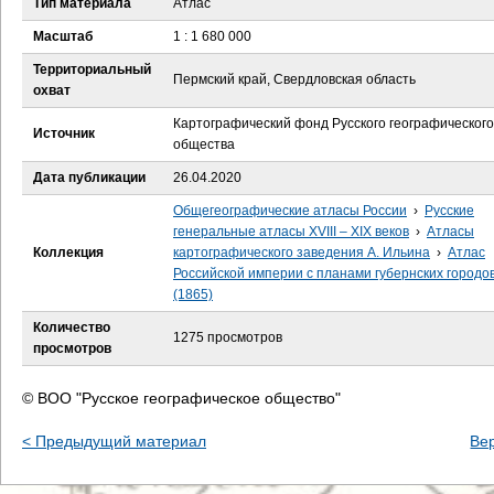
Тип материала
Атлас
е
Масштаб
1 : 1 680 000
с
Территориальный
Пермский край, Свердловская область
охват
ь
Картографический фонд Русского географического
Источник
общества
Дата публикации
26.04.2020
Общегеографические атласы России
›
Русские
генеральные атласы XVIII – XIX веков
›
Атласы
Коллекция
картографического заведения А. Ильина
›
Атлас
Российской империи с планами губернских городо
(1865)
Количество
1275 просмотров
просмотров
© ВОО "Русское географическое общество"
< Предыдущий материал
Ве