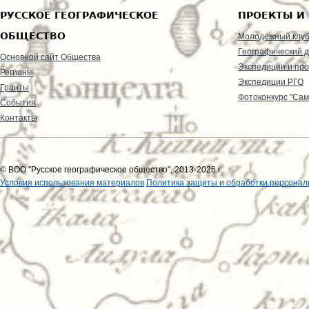
РУССКОЕ ГЕОГРАФИЧЕСКОЕ
ПРОЕКТЫ И
ОБЩЕСТВО
Молодежный клу
Географический д
Основной сайт Общества
Экспедиции и пр
Регионы
Экспедиции РГО
Гранты
Фотоконкурс "Сам
События
Контакты
© ВОО "Русское географическое общество", 2013-2026 г.
Условия использования материалов
Политика защиты и обработки персонал