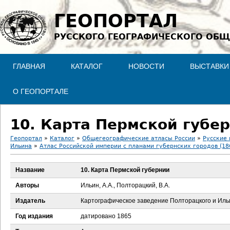
Jump to navigation
ГЕОПОРТАЛ
РУССКОГО ГЕОГРАФИЧЕСКОГО ОБЩ
ГЛАВНАЯ
КАТАЛОГ
НОВОСТИ
ВЫСТАВКИ
О ГЕОПОРТАЛЕ
10. Карта Пермской губе
Геопортал
»
Каталог
»
Общегеографические атласы России
»
Русские 
Ильина
»
Атлас Российской империи с планами губернских городов (18
В
Название
10. Карта Пермской губернии
ы
Авторы
Ильин, А.А., Полторацкий, В.А.
з
Издатель
Картографическое заведение Полторацкого и Иль
д
Год издания
датировано 1865