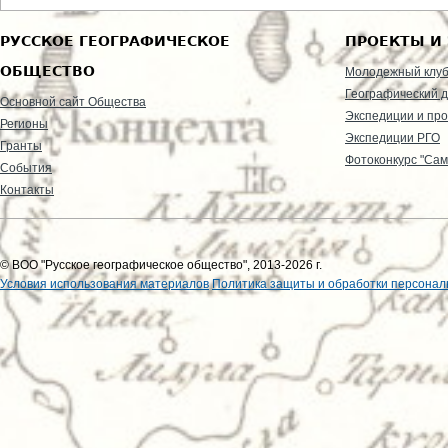
РУССКОЕ ГЕОГРАФИЧЕСКОЕ
ПРОЕКТЫ И
ОБЩЕСТВО
Молодежный клу
Географический д
Основной сайт Общества
Экспедиции и пр
Регионы
Экспедиции РГО
Гранты
Фотоконкурс "Сам
События
Контакты
© ВОО "Русское географическое общество", 2013-2026 г.
Условия использования материалов
Политика защиты и обработки персонал