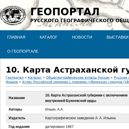
Jump to navigation
ГЕОПОРТАЛ
РУССКОГО ГЕОГРАФИЧЕСКОГО ОБЩ
ГЛАВНАЯ
КАТАЛОГ
НОВОСТИ
ВЫСТАВКИ
О ГЕОПОРТАЛЕ
Геопортал
»
Каталог
»
Общегеографические атласы России
»
Русские 
Ильина
»
Атлас Российской империи с планами губернских городов (18
В
10. Карта Астраханской губернии с включением
ы
Название
внутренней Букеевской орды
з
Авторы
Ильин, А.А.
Издатель
Картографическое заведение А. А. Ильина
д
Год издания
датировано 1867