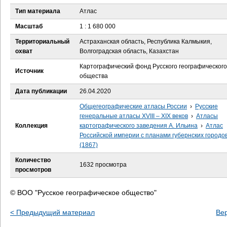
е
Тип материала
Атлас
с
Масштаб
1 : 1 680 000
Территориальный
Астраханская область, Республика Калмыкия,
ь
охват
Волгоградская область, Казахстан
Картографический фонд Русского географического
Источник
общества
Дата публикации
26.04.2020
Общегеографические атласы России
›
Русские
генеральные атласы XVIII – XIX веков
›
Атласы
Коллекция
картографического заведения А. Ильина
›
Атлас
Российской империи с планами губернских городо
(1867)
Количество
1632 просмотра
просмотров
© ВОО "Русское географическое общество"
< Предыдущий материал
Ве