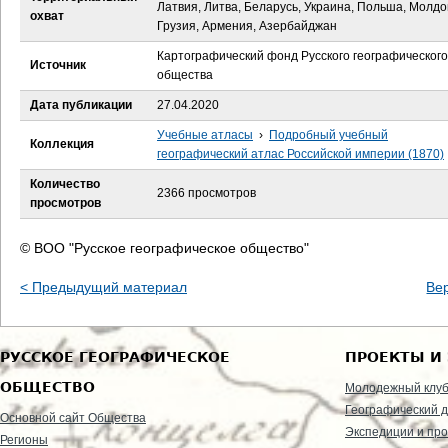
е
Латвия, Литва, Беларусь, Украина, Польша, Молдо
охват
Грузия, Армения, Азербайджан
с
Картографический фонд Русского географического
Источник
общества
ь
Дата публикации
27.04.2020
Учебные атласы
›
Подробный учебный
Коллекция
географический атлас Российской империи (1870)
Количество
2366 просмотров
просмотров
© ВОО "Русское географическое общество"
< Предыдущий материал
Ве
РУССКОЕ ГЕОГРАФИЧЕСКОЕ
ПРОЕКТЫ И
ОБЩЕСТВО
Молодежный клу
Географический д
Основной сайт Общества
Экспедиции и пр
Регионы