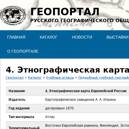
Jump to navigation
ГЕОПОРТАЛ
РУССКОГО ГЕОГРАФИЧЕСКОГО ОБЩ
ГЛАВНАЯ
КАТАЛОГ
НОВОСТИ
ВЫСТАВКИ
О ГЕОПОРТАЛЕ
4. Этнографическая карт
Геопортал
»
Каталог
»
Учебные атласы
»
Подробный учебный географи
В
Название
4. Этнографическая карта Европейской России
ы
Издатель
Картографическое заведение А. А. Ильина
з
Год издания
датировано 1870
Тип материала
Атлас
д
Восточно-Европейская равнина, Финляндия, Эсто
Территориальный