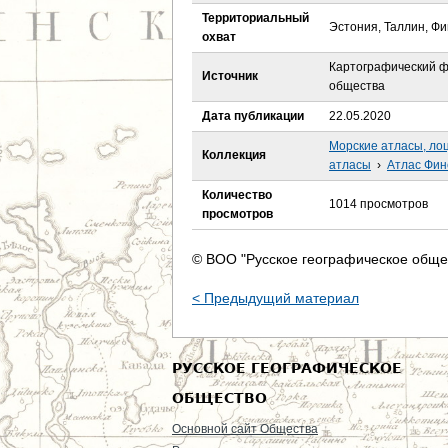
е
Территориальный
Эстония, Таллин, Фи
охват
с
Картографический ф
Источник
ь
общества
Дата публикации
22.05.2020
Морские атласы, ло
Коллекция
атласы
›
Атлас Фин
Количество
1014 просмотров
просмотров
© ВОО "Русское географическое обще
< Предыдущий материал
РУССКОЕ ГЕОГРАФИЧЕСКОЕ
ОБЩЕСТВО
Основной сайт Общества