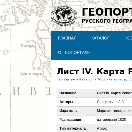
ГЕОПОР
РУССКОГО ГЕОГР
ГЛАВНАЯ
КАТАЛОГ
НО
О ГЕОПОРТАЛЕ
Лист IV. Карта
Геопортал
»
Каталог
»
Морские атласы, л
В
Название
Лист IV. Карта Реве
ы
Авторы
Спафарьев, Л.В.
з
Издатель
Морская типографи
Год издания
датировано 1820
д
Тип материала
Атлас