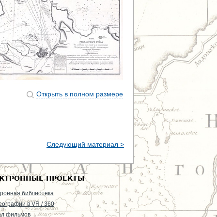
Открыть в полном размере
Следующий материал >
КТРОННЫЕ ПРОЕКТЫ
ронная библиотека
еографии в VR / 360
ал фильмов