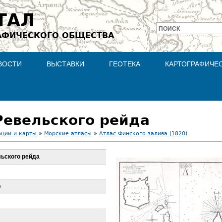
Jump to navigation
ТАЛ
ПОИСК
АФИЧЕСКОГО ОБЩЕСТВА
Форма
поиска
ВОСТИ
ВЫСТАВКИ
ГЕОТЕКА
КАРТОГРАФИЧЕ
 Ревельского рейда
оции и карты
»
Морские атласы
»
Атлас Финского залива (1820)
льского рейда
я