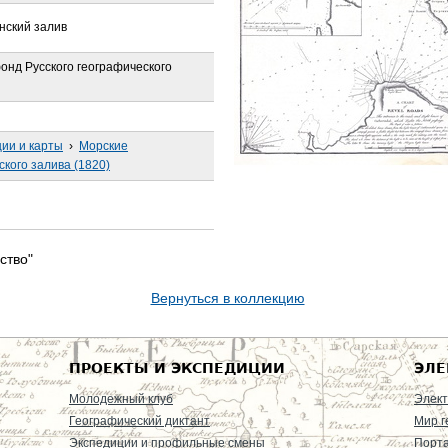
нский залив
онд Русского географического
ции и карты
›
Морские
ского залива (1820)
ство"
Вернуться в коллекцию
ПРОЕКТЫ И ЭКСПЕДИЦИИ
ЭЛЕ
Молодежный клуб
Элект
Географический диктант
Мир г
Экспедиции и профильные смены
Порт