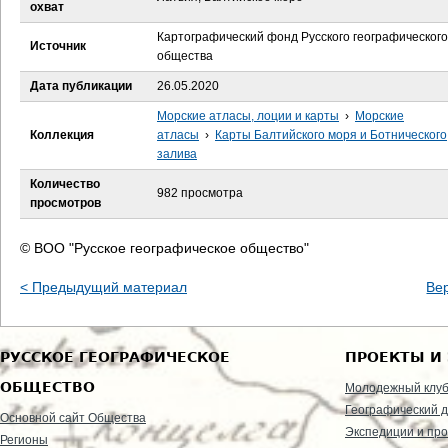
е
охват
Картографический фонд Русского географического
с
Источник
общества
ь
Дата публикации
26.05.2020
Морские атласы, лоции и карты
›
Морские
Коллекция
атласы
›
Карты Балтийского моря и Ботнического
залива
Количество
982 просмотра
просмотров
© ВОО "Русское географическое общество"
< Предыдущий материал
Ве
РУССКОЕ ГЕОГРАФИЧЕСКОЕ
ПРОЕКТЫ И
ОБЩЕСТВО
Молодежный клу
Географический д
Основной сайт Общества
Экспедиции и пр
Регионы