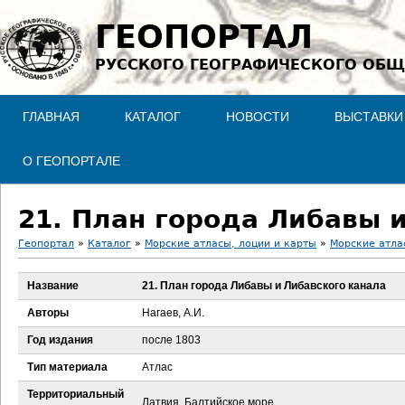
Jump to navigation
ГЕОПОРТАЛ
РУССКОГО ГЕОГРАФИЧЕСКОГО ОБЩ
ГЛАВНАЯ
КАТАЛОГ
НОВОСТИ
ВЫСТАВКИ
О ГЕОПОРТАЛЕ
21. План города Либавы 
Геопортал
»
Каталог
»
Морские атласы, лоции и карты
»
Морские атла
В
Название
21. План города Либавы и Либавского канала
ы
Авторы
Нагаев, А.И.
з
Год издания
после 1803
Тип материала
Атлас
д
Территориальный
Латвия, Балтийское море