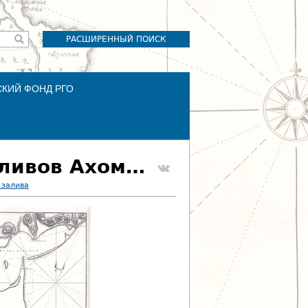
РАСШИРЕННЫЙ ПОИСК
СКИЙ ФОНД РГО
24. Карта залива Мечигменского, карта заливов Ахомтена и Техерки
 залива