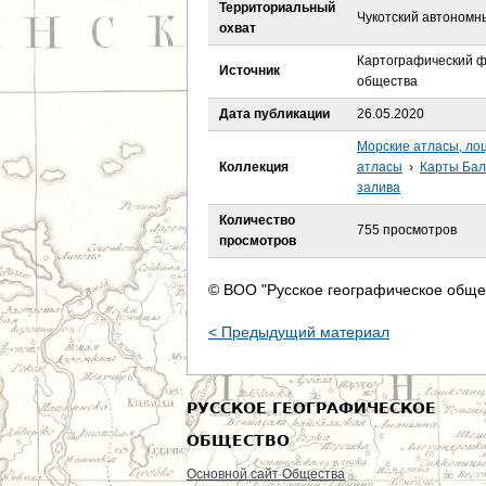
е
Территориальный
Чукотский автономны
охват
с
Картографический ф
Источник
общества
ь
Дата публикации
26.05.2020
Морские атласы, ло
Коллекция
атласы
›
Карты Бал
залива
Количество
755 просмотров
просмотров
© ВОО "Русское географическое обще
< Предыдущий материал
РУССКОЕ ГЕОГРАФИЧЕСКОЕ
ОБЩЕСТВО
Основной сайт Общества