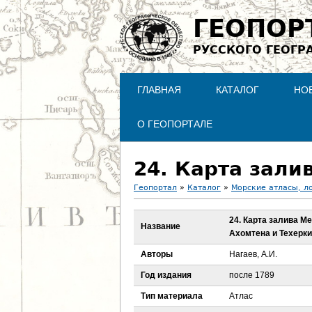
ГЕОПОР
РУССКОГО ГЕОГР
ГЛАВНАЯ
КАТАЛОГ
НО
О ГЕОПОРТАЛЕ
Геопортал
»
Каталог
»
Морские атласы, л
В
24. Карта залива М
Название
Ахомтена и Техерки
ы
Авторы
Нагаев, А.И.
з
Год издания
после 1789
д
Тип материала
Атлас