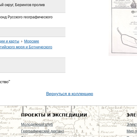
й округ, Берингов пролив
онд Русского географического
ции и карты
›
Морские
тийского моря и Ботнического
ство"
Вернуться в коллекцию
ПРОЕКТЫ И ЭКСПЕДИЦИИ
ЭЛЕ
Молодежный клуб
Элект
Географический диктант
Мир г