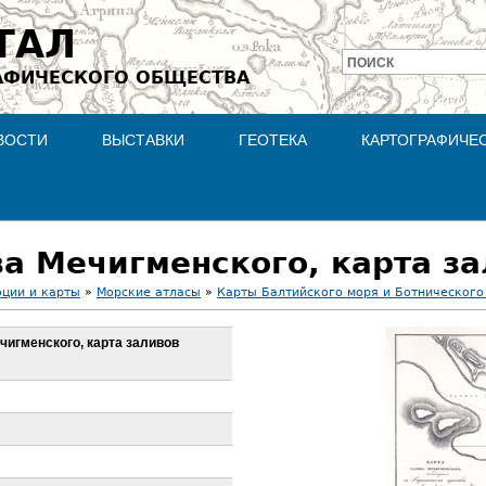
Jump to navigation
ТАЛ
ПОИСК
АФИЧЕСКОГО ОБЩЕСТВА
Форма
поиска
ВОСТИ
ВЫСТАВКИ
ГЕОТЕКА
КАРТОГРАФИЧЕ
оции и карты
»
Морские атласы
»
Карты Балтийского моря и Ботнического
ечигменского, карта заливов