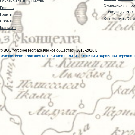
Основной сайт Общества
Экспедиции и пр
Регионы
Экспедиции РГО
Гранты
Фотоконкурс "Сам
События
Контакты
© ВОО "Русское географическое общество", 2013-2026 г.
Условия использования материалов
Политика защиты и обработки персонал