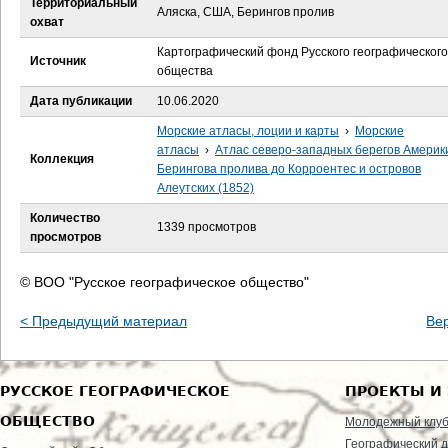
Территориальный
е
Аляска, США, Берингов пролив
охват
с
Картографический фонд Русского географического
Источник
общества
ь
Дата публикации
10.06.2020
Морские атласы, лоции и карты
›
Морские
атласы
›
Атлас северо-западных берегов Америк
Коллекция
Берингова пролива до Корроентес и островов
Алеутских (1852)
Количество
1339 просмотров
просмотров
© ВОО "Русское географическое общество"
< Предыдущий материал
Ве
РУССКОЕ ГЕОГРАФИЧЕСКОЕ
ПРОЕКТЫ И
ОБЩЕСТВО
Молодежный клу
Географический д