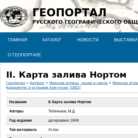
Jump to navigation
ГЕОПОРТАЛ
РУССКОГО ГЕОГРАФИЧЕСКОГО ОБЩ
ГЛАВНАЯ
КАТАЛОГ
НОВОСТИ
ВЫСТАВКИ
О ГЕОПОРТАЛЕ
II. Карта залива Нортом
Геопортал
»
Каталог
»
Морские атласы, лоции и карты
»
Морские атла
Корроентес и островов Алеутских (1852)
В
Название
II. Карта залива Нортом
ы
Авторы
Тебеньков, М.Д.
з
Год издания
датировано 1849
д
Тип материала
Атлас