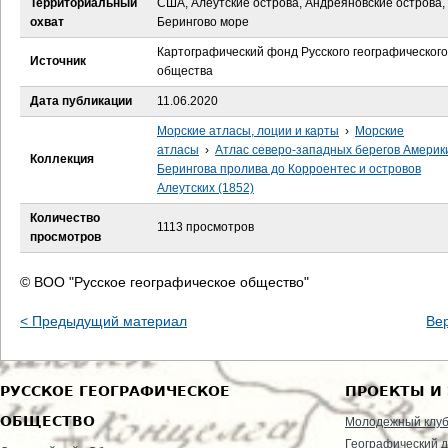
Территориальный
США, Алеутские острова, Андреяновские острова,
е
охват
Берингово море
с
Картографический фонд Русского географического
Источник
общества
ь
Дата публикации
11.06.2020
Морские атласы, лоции и карты
›
Морские
атласы
›
Атлас северо-западных берегов Америк
Коллекция
Берингова пролива до Корроентес и островов
Алеутских (1852)
Количество
1113 просмотров
просмотров
© ВОО "Русское географическое общество"
< Предыдущий материал
Ве
РУССКОЕ ГЕОГРАФИЧЕСКОЕ
ПРОЕКТЫ И
ОБЩЕСТВО
Молодежный клу
Географический д