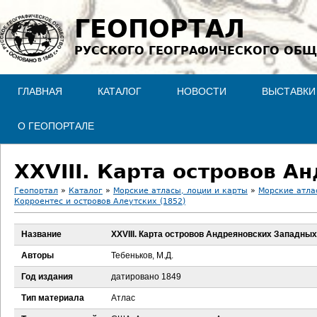
Jump to navigation
ГЕОПОРТАЛ
РУССКОГО ГЕОГРАФИЧЕСКОГО ОБЩ
ГЛАВНАЯ
КАТАЛОГ
НОВОСТИ
ВЫСТАВКИ
О ГЕОПОРТАЛЕ
XXVIII. Карта островов 
Геопортал
»
Каталог
»
Морские атласы, лоции и карты
»
Морские атла
Корроентес и островов Алеутских (1852)
В
Название
XXVIII. Карта островов Андреяновских Западных
ы
Авторы
Тебеньков, М.Д.
з
Год издания
датировано 1849
д
Тип материала
Атлас