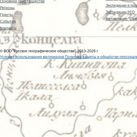
Основной сайт Общества
Экспедиции и пр
Регионы
Экспедиции РГО
Гранты
Фотоконкурс "Сам
События
Контакты
© ВОО "Русское географическое общество", 2013-2026 г.
Условия использования материалов
Политика защиты и обработки персонал