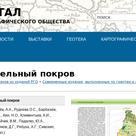
Jump to navigation
ТАЛ
ПОИСК
АФИЧЕСКОГО ОБЩЕСТВА
Форма
поиска
ВОСТИ
ВЫСТАВКИ
ГЕОТЕКА
КАРТОГРАФИЧЕ
тельный покров
ланов из изданий РГО
»
Современные издания, выполненные по грантам и
ный покров
ёв, А.А., Руднева О.С., Барбазюк,
., Кин, Н.О., Климентьев, А.И.,
йчик, В.М., Падалко, Ю.А.,
ов, Д.Г., Рябуха, А.Г., Сивохип,
л.)