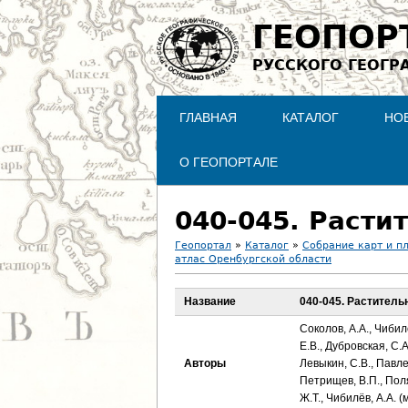
ГЕОПОР
РУССКОГО ГЕОГР
ГЛАВНАЯ
КАТАЛОГ
НО
О ГЕОПОРТАЛЕ
040-045. Расти
Геопортал
»
Каталог
»
Собрание карт и п
атлас Оренбургской области
В
Название
040-045. Раститель
ы
Соколов, А.А., Чибил
з
Е.В., Дубровская, С.А
Авторы
Левыкин, С.В., Павле
д
Петрищев, В.П., Поляк
Ж.Т., Чибилёв, А.А. (м