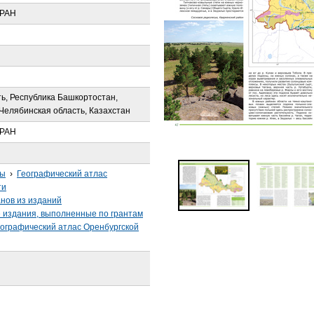
 РАН
ь, Республика Башкортостан,
Челябинская область, Казахстан
 РАН
сы
›
Географический атлас
ти
анов из изданий
издания, выполненные по грантам
ографический атлас Оренбургской