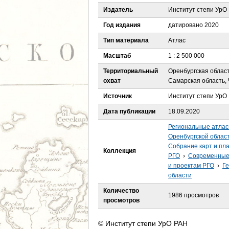
е
Издатель
Институт степи УрО
с
Год издания
датировано 2020
Тип материала
Атлас
ь
Масштаб
1 : 2 500 000
Территориальный
Оренбургская област
охват
Самарская область, 
Источник
Институт степи УрО
Дата публикации
18.09.2020
Региональные атла
Оренбургской облас
Собрание карт и пл
Коллекция
РГО
›
Современные 
и проектам РГО
›
Ге
области
Количество
1986 просмотров
просмотров
© Институт степи УрО РАН