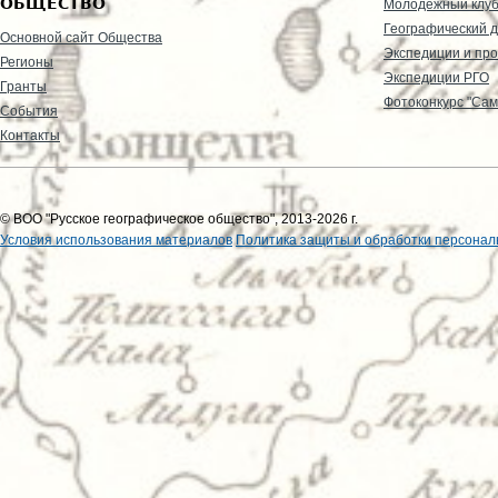
ОБЩЕСТВО
Молодежный клу
Географический д
Основной сайт Общества
Экспедиции и пр
Регионы
Экспедиции РГО
Гранты
Фотоконкурс "Сам
События
Контакты
© ВОО "Русское географическое общество", 2013-2026 г.
Условия использования материалов
Политика защиты и обработки персонал