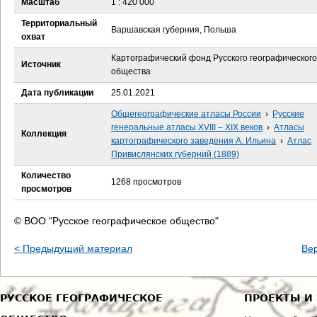
Масштаб
1 : 420 000
е
Территориальный
Варшавская губерния, Польша
с
охват
Картографический фонд Русского географического
ь
Источник
общества
Дата публикации
25.01.2021
Общегеографические атласы России
›
Русские
генеральные атласы XVIII – XIX веков
›
Атласы
Коллекция
картографического заведения А. Ильина
›
Атлас
Привислянских губерний (1889)
Количество
1268 просмотров
просмотров
© ВОО "Русское географическое общество"
< Предыдущий материал
Ве
РУССКОЕ ГЕОГРАФИЧЕСКОЕ
ПРОЕКТЫ И