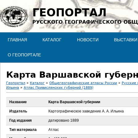
Jump to navigation
ГЕОПОРТАЛ
РУССКОГО ГЕОГРАФИЧЕСКОГО ОБЩ
ГЛАВНАЯ
КАТАЛОГ
НОВОСТИ
ВЫСТАВКИ
О ГЕОПОРТАЛЕ
Карта Варшавской губер
Геопортал
»
Каталог
»
Общегеографические атласы России
»
Русские 
Ильина
»
Атлас Привислянских губерний (1889)
В
Название
Карта Варшавской губернии
ы
Издатель
Картографическое заведение А. А. Ильина
з
Год издания
датировано 1889
д
Тип материала
Атлас