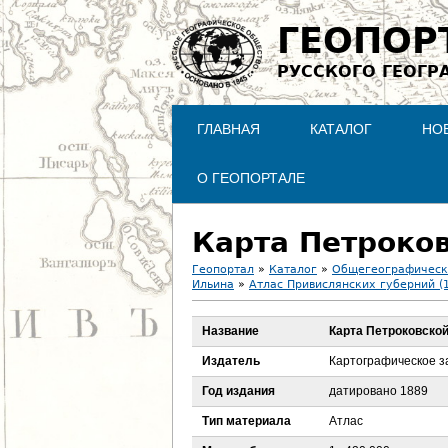
ГЕОПОР
РУССКОГО ГЕОГР
ГЛАВНАЯ
КАТАЛОГ
НО
О ГЕОПОРТАЛЕ
Карта Петроко
Геопортал
»
Каталог
»
Общегеографическ
Ильина
»
Атлас Привислянских губерний (
В
Название
Карта Петроковской
ы
Издатель
Картографическое з
з
Год издания
датировано 1889
д
Тип материала
Атлас