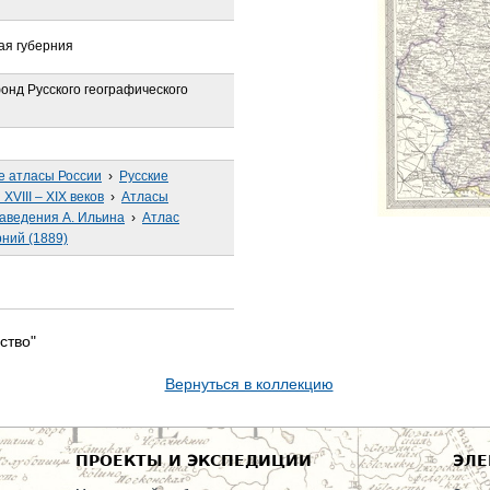
ая губерния
онд Русского географического
е атласы России
›
Русские
VIII – XIX веков
›
Атласы
заведения А. Ильина
›
Атлас
ний (1889)
ство"
Вернуться в коллекцию
ПРОЕКТЫ И ЭКСПЕДИЦИИ
ЭЛЕ