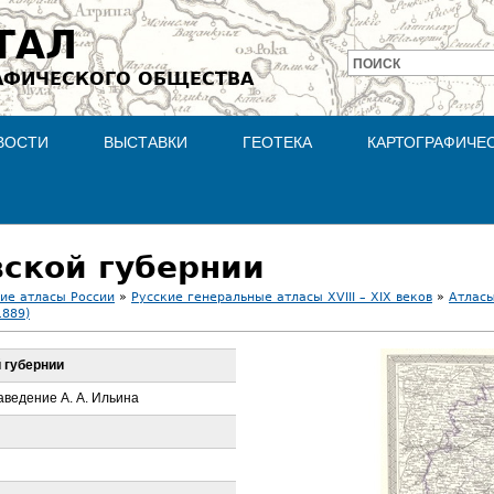
Jump to navigation
ТАЛ
ПОИСК
АФИЧЕСКОГО ОБЩЕСТВА
Форма
поиска
ВОСТИ
ВЫСТАВКИ
ГЕОТЕКА
КАРТОГРАФИЧЕ
вской губернии
ие атласы России
»
Русские генеральные атласы XVIII – XIX веков
»
Атласы
1889)
 губернии
аведение А. А. Ильина