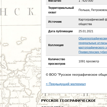
Масштаб
1 : 420 000
е
Территориальный
Польша, Петроковск
с
охват
Картографический ф
ь
Источник
общества
Дата публикации
25.01.2021
Общегеографически
генеральные атласы X
Коллекция
картографического 
Привислянских губер
Количество
1091 просмотр
просмотров
© ВОО "Русское географическое обще
< Предыдущий материал
РУССКОЕ ГЕОГРАФИЧЕСКОЕ