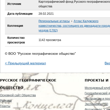
е
Картографический фонд Русского географического
Источник
общества
с
Дата публикации
28.02.2021
ь
Региональные атласы
›
Атлас Калужского
Коллекция
наместничества, состоящего из двенадцати город
уездов (1782)
Количество
1142 просмотра
просмотров
© ВОО "Русское географическое общество"
< Предыдущий материал
Ве
РУССКОЕ ГЕОГРАФИЧЕСКОЕ
ПРОЕКТЫ И
ОБЩЕСТВО
Молодежный клу
Географический д
Основной сайт Общества
Экспедиции и пр
Регионы
Экспедиции РГО
Гранты
Фотоконкурс "Сам