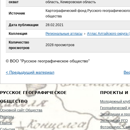
е
охват
область, Кемеровская область
Картографический фонд Русского географического
с
Источник
общества
ь
Дата публикации
28.02.2021
Коллекция
Региональные атласы
›
Атлас Алтайского округа 
Количество
2028 просмотров
просмотров
© ВОО "Русское географическое общество"
< Предыдущий материал
Ве
РУССКОЕ ГЕОГРАФИЧЕСКОЕ
ПРОЕКТЫ И
ОБЩЕСТВО
Молодежный клу
Географический д
Основной сайт Общества
Экспедиции и пр
Регионы
Экспедиции РГО
Гранты
Фотоконкурс "Сам
События