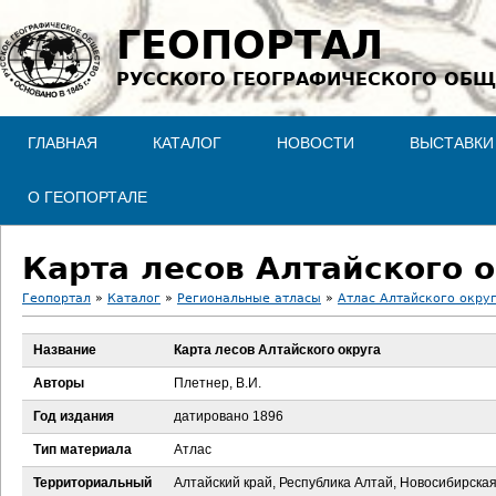
Jump to navigation
ГЕОПОРТАЛ
РУССКОГО ГЕОГРАФИЧЕСКОГО ОБЩ
ГЛАВНАЯ
КАТАЛОГ
НОВОСТИ
ВЫСТАВКИ
О ГЕОПОРТАЛЕ
Карта лесов Алтайского 
Геопортал
»
Каталог
»
Региональные атласы
»
Атлас Алтайского округ
В
Название
Карта лесов Алтайского округа
ы
Авторы
Плетнер, В.И.
з
Год издания
датировано 1896
Тип материала
Атлас
д
Территориальный
Алтайский край, Республика Алтай, Новосибирска