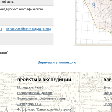
я область
онд Русского географического
сы
›
Атлас Алтайского округа (1896)
ство"
Вернуться в коллекцию
ПРОЕКТЫ И ЭКСПЕДИЦИИ
ЭЛЕ
Молодежный клуб
Элект
Географический диктант
Мир г
Экспедиции и профильные смены
Порт
Экспедиции РГО
Проек
Фотоконкурс "Самая красивая страна"