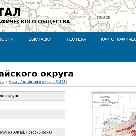
Jump to navigation
ТАЛ
ПОИСК
АФИЧЕСКОГО ОБЩЕСТВА
Форма
поиска
ВОСТИ
ВЫСТАВКИ
ГЕОТЕКА
КАРТОГРАФИЧЕ
айского округа
асы
»
Атлас Алтайского округа (1896)
ого округа
публика Алтай, Новосибирская