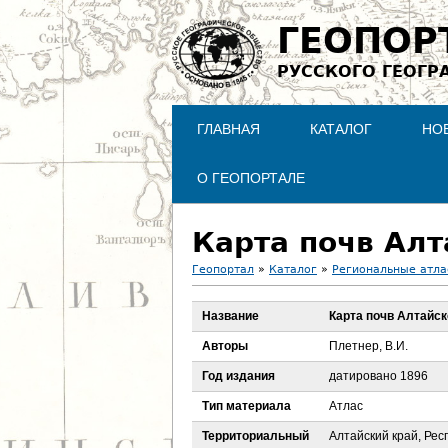
ГЕОПОР
РУССКОГО ГЕОГР
ГЛАВНАЯ
КАТАЛОГ
НО
О ГЕОПОРТАЛЕ
Карта почв Алт
Геопортал
»
Каталог
»
Региональные атл
В
Название
Карта почв Алтайск
ы
Авторы
Плетнер, В.И.
з
Год издания
датировано 1896
Тип материала
Атлас
д
Территориальный
Алтайский край, Рес