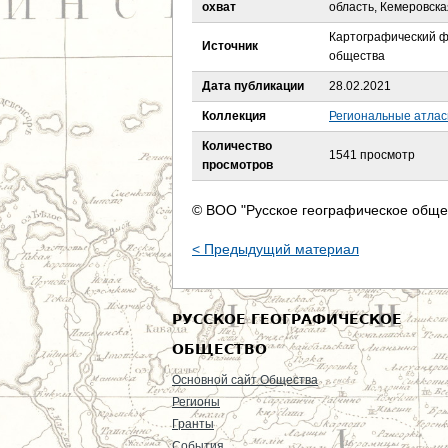
е
охват
область, Кемеровска
Картографический ф
с
Источник
общества
ь
Дата публикации
28.02.2021
Коллекция
Региональные атла
Количество
1541 просмотр
просмотров
© ВОО "Русское географическое обще
< Предыдущий материал
РУССКОЕ ГЕОГРАФИЧЕСКОЕ
ОБЩЕСТВО
Основной сайт Общества
Регионы
Гранты
События