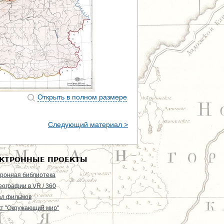
Открыть в полном размере
Следующий материал >
КТРОННЫЕ ПРОЕКТЫ
ронная библиотека
еографии в VR / 360
ал фильмов
т "Окружающий мир"