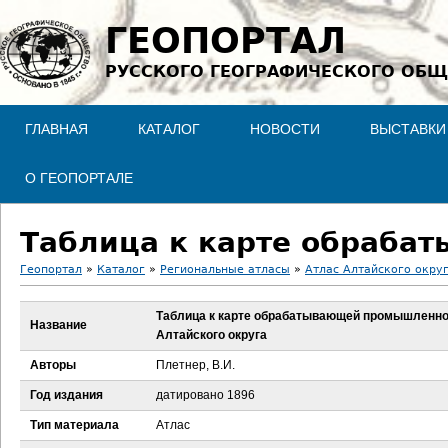
Jump to navigation
ГЕОПОРТАЛ
РУССКОГО ГЕОГРАФИЧЕСКОГО ОБЩ
ГЛАВНАЯ
КАТАЛОГ
НОВОСТИ
ВЫСТАВКИ
О ГЕОПОРТАЛЕ
Геопортал
»
Каталог
»
Региональные атласы
»
Атлас Алтайского округ
В
Таблица к карте обрабатывающей промышленн
Название
Алтайского округа
ы
Авторы
Плетнер, В.И.
з
Год издания
датировано 1896
д
Тип материала
Атлас