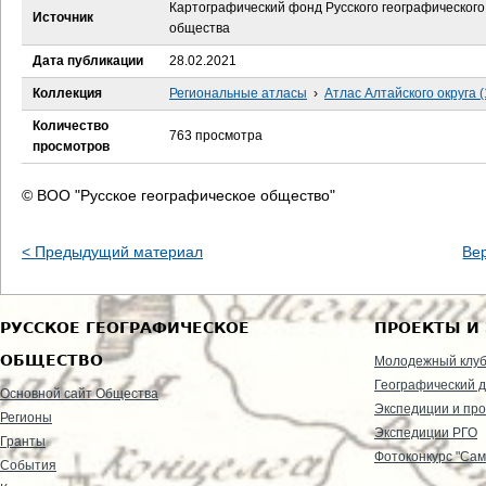
е
Картографический фонд Русского географического
Источник
общества
с
Дата публикации
28.02.2021
ь
Коллекция
Региональные атласы
›
Атлас Алтайского округа 
Количество
763 просмотра
просмотров
© ВОО "Русское географическое общество"
< Предыдущий материал
Ве
РУССКОЕ ГЕОГРАФИЧЕСКОЕ
ПРОЕКТЫ И
ОБЩЕСТВО
Молодежный клу
Географический д
Основной сайт Общества
Экспедиции и пр
Регионы
Экспедиции РГО
Гранты
Фотоконкурс "Сам
События