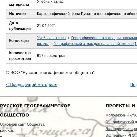
Учебный атлас
е
материала
с
Источник
Картографический фонд Русского географического обще
Дата
ь
21.04.2021
публикации
Учебные атласы
›
Географические атласы для начальн
Коллекция
школы
›
Географический атлас для начальной школы (1
Количество
917 просмотров
просмотров
© ВОО "Русское географическое общество"
< Предыдущий материал
Ве
РУССКОЕ ГЕОГРАФИЧЕСКОЕ
ПРОЕКТЫ И
ОБЩЕСТВО
Молодежный клу
Географический д
Основной сайт Общества
Экспедиции и пр
Регионы
Экспедиции РГО