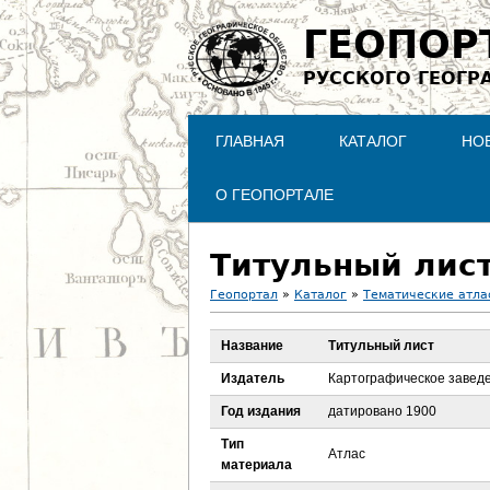
ГЕОПОР
РУССКОГО ГЕОГР
ГЛАВНАЯ
КАТАЛОГ
НО
О ГЕОПОРТАЛЕ
Титульный лис
Геопортал
»
Каталог
»
Тематические атла
В
Название
Титульный лист
ы
Издатель
Картографическое заведе
з
Год издания
датировано 1900
Тип
д
Атлас
материала