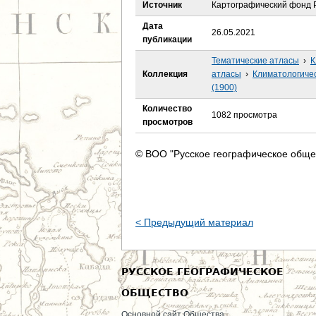
е
Источник
Картографический фонд Р
Дата
с
26.05.2021
публикации
ь
Тематические атласы
›
К
Коллекция
атласы
›
Климатологичес
(1900)
Количество
1082 просмотра
просмотров
© ВОО "Русское географическое обще
< Предыдущий материал
РУССКОЕ ГЕОГРАФИЧЕСКОЕ
ОБЩЕСТВО
Основной сайт Общества