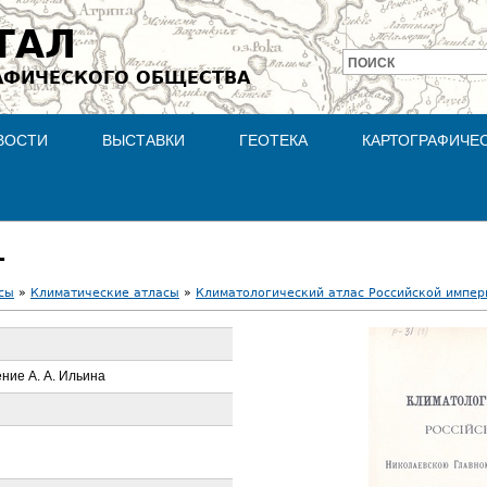
Jump to navigation
ТАЛ
ПОИСК
АФИЧЕСКОГО ОБЩЕСТВА
Форма
поиска
ВОСТИ
ВЫСТАВКИ
ГЕОТЕКА
КАРТОГРАФИЧЕ
т
сы
»
Климатические атласы
»
Климатологический атлас Российской импери
ние А. А. Ильина