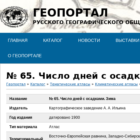
Jump to navigation
ГЕОПОРТАЛ
РУССКОГО ГЕОГРАФИЧЕСКОГО ОБЩ
ГЛАВНАЯ
КАТАЛОГ
НОВОСТИ
ВЫСТАВКИ
О ГЕОПОРТАЛЕ
№ 65. Число дней с осад
Геопортал
»
Каталог
»
Тематические атласы
»
Климатические атласы
В
Название
№ 65. Число дней с осадками. Зима
ы
Издатель
Картографическое заведение А. А. Ильина
з
Год издания
датировано 1900
Тип материала
Атлас
д
Восточно-Европейская равнина, Западно-Сибирс
Территориальный