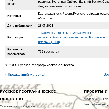
е
равнина, Восточная Сибирь, Дальний Восток, Се
охват
Ледовитый океан, Тихий океан
с
Картографический фонд Русского географического
Источник
общества
ь
Дата публикации
28.05.2021
Тематические атласы
›
Климатические
Коллекция
атласы
›
Климатологический атлас Российской
империи (1900)
Количество
762 просмотра
просмотров
© ВОО "Русское географическое общество"
< Предыдущий материал
Ве
РУССКОЕ ГЕОГРАФИЧЕСКОЕ
ПРОЕКТЫ И
ОБЩЕСТВО
Молодежный клу
Географический д
Основной сайт Общества