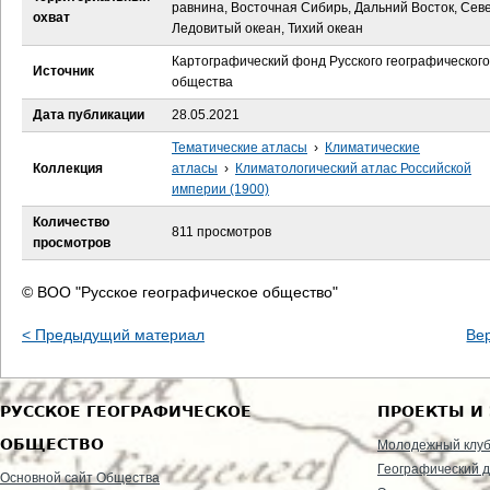
е
равнина, Восточная Сибирь, Дальний Восток, Се
охват
Ледовитый океан, Тихий океан
с
Картографический фонд Русского географического
Источник
общества
ь
Дата публикации
28.05.2021
Тематические атласы
›
Климатические
Коллекция
атласы
›
Климатологический атлас Российской
империи (1900)
Количество
811 просмотров
просмотров
© ВОО "Русское географическое общество"
< Предыдущий материал
Ве
РУССКОЕ ГЕОГРАФИЧЕСКОЕ
ПРОЕКТЫ И
ОБЩЕСТВО
Молодежный клу
Географический д
Основной сайт Общества