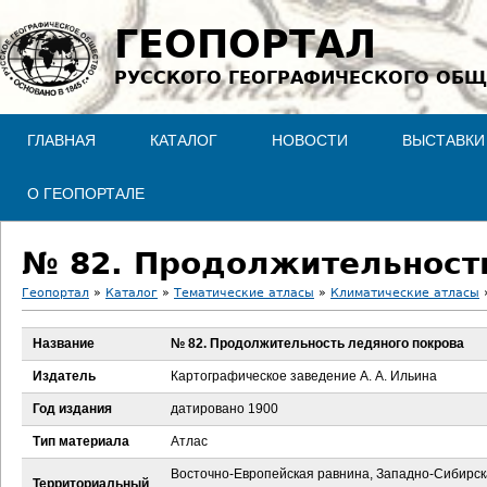
Jump to navigation
ГЕОПОРТАЛ
РУССКОГО ГЕОГРАФИЧЕСКОГО ОБЩ
ГЛАВНАЯ
КАТАЛОГ
НОВОСТИ
ВЫСТАВКИ
О ГЕОПОРТАЛЕ
№ 82. Продолжительност
Геопортал
»
Каталог
»
Тематические атласы
»
Климатические атласы
В
Название
№ 82. Продолжительность ледяного покрова
ы
Издатель
Картографическое заведение А. А. Ильина
з
Год издания
датировано 1900
Тип материала
Атлас
д
Восточно-Европейская равнина, Западно-Сибирс
Территориальный