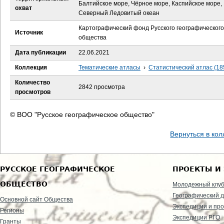
е
Балтийское море, Чёрное море, Каспийское море,
охват
Северный Ледовитый океан
с
Картографический фонд Русского географического
Источник
общества
ь
Дата публикации
22.06.2021
Коллекция
Тематические атласы
›
Статистический атлас (18
Количество
2842 просмотра
просмотров
© ВОО "Русское географическое общество"
Вернуться в ко
РУССКОЕ ГЕОГРАФИЧЕСКОЕ
ПРОЕКТЫ И
ОБЩЕСТВО
Молодежный клу
Географический д
Основной сайт Общества
Экспедиции и пр
Регионы
Экспедиции РГО
Гранты