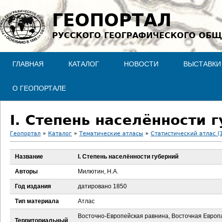
Jump to navigation
ГЕОПОРТАЛ
РУССКОГО ГЕОГРАФИЧЕСКОГО ОБЩ
ГЛАВНАЯ
КАТАЛОГ
НОВОСТИ
ВЫСТАВКИ
О ГЕОПОРТАЛЕ
I. Степень населённости 
Геопортал
»
Каталог
»
Тематические атласы
»
Статистический атлас (
В
Название
I. Степень населённости губерний
ы
Авторы
Милютин, Н.А.
з
Год издания
датировано 1850
Тип материала
Атлас
д
Восточно-Европейская равнина, Восточная Европ
Территориальный