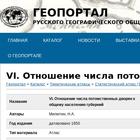
Jump to navigation
ГЕОПОРТАЛ
РУССКОГО ГЕОГРАФИЧЕСКОГО ОБЩ
ГЛАВНАЯ
КАТАЛОГ
НОВОСТИ
ВЫСТАВКИ
О ГЕОПОРТАЛЕ
Геопортал
»
Каталог
»
Тематические атласы
»
Статистический атлас (
В
VI. Отношение числа потомственных дворян к
Название
общему населению губерний
ы
Авторы
Милютин, Н.А.
з
Год издания
датировано 1850
д
Тип материала
Атлас