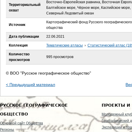
е
Восточно-Европейская равнина, Восточная Европ
Территориальный
Балтийское море, Чёрное море, Каспийское море,
охват
с
Северный Ледовитый океан
Картографический фонд Русского географического
ь
Источник
общества
Дата публикации
22.06.2021
Коллекция
Тематические атласы
›
Статистический атлас (18
Количество
995 просмотров
просмотров
© ВОО "Русское географическое общество"
< Предыдущий материал
Ве
РУССКОЕ ГЕОГРАФИЧЕСКОЕ
ПРОЕКТЫ И
ОБЩЕСТВО
Молодежный клу
Географический д
Основной сайт Общества
Экспедиции и пр
Регионы