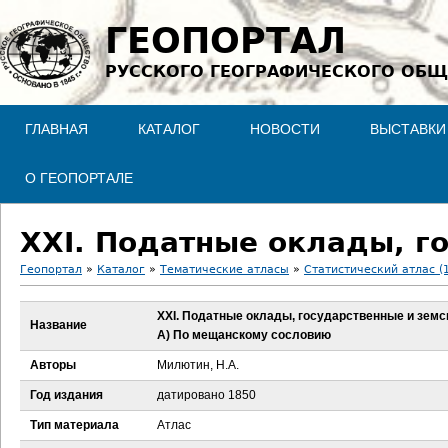
Jump to navigation
ГЕОПОРТАЛ
РУССКОГО ГЕОГРАФИЧЕСКОГО ОБЩ
ГЛАВНАЯ
КАТАЛОГ
НОВОСТИ
ВЫСТАВКИ
О ГЕОПОРТАЛЕ
Геопортал
»
Каталог
»
Тематические атласы
»
Статистический атлас (
В
XXI. Податные оклады, государственные и земс
Название
А) По мещанскому сословию
ы
Авторы
Милютин, Н.А.
з
Год издания
датировано 1850
д
Тип материала
Атлас