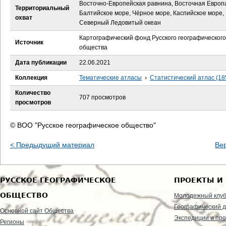
е
Восточно-Европейская равнина, Восточная Европ
Территориальный
Балтийское море, Чёрное море, Каспийское море,
охват
с
Северный Ледовитый океан
Картографический фонд Русского географического
ь
Источник
общества
Дата публикации
22.06.2021
Коллекция
Тематические атласы
›
Статистический атлас (18
Количество
707 просмотров
просмотров
© ВОО "Русское географическое общество"
< Предыдущий материал
Ве
РУССКОЕ ГЕОГРАФИЧЕСКОЕ
ПРОЕКТЫ И
ОБЩЕСТВО
Молодежный клу
Географический д
Основной сайт Общества
Экспедиции и пр
Регионы