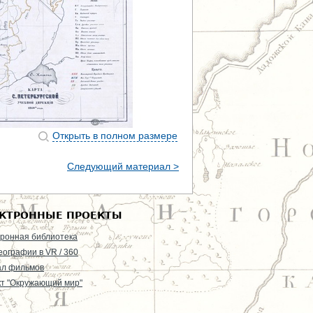
Открыть в полном размере
Следующий материал >
КТРОННЫЕ ПРОЕКТЫ
ронная библиотека
еографии в VR / 360
ал фильмов
т "Окружающий мир"