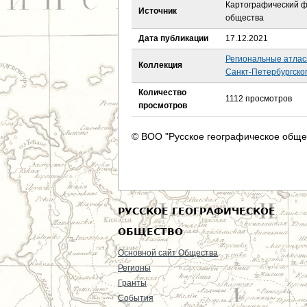
е
Картографический ф
Источник
общества
с
Дата публикации
17.12.2021
ь
Региональные атла
Коллекция
Санкт-Петербургског
Количество
1112 просмотров
просмотров
© ВОО "Русское географическое обще
РУССКОЕ ГЕОГРАФИЧЕСКОЕ
ОБЩЕСТВО
Основной сайт Общества
Регионы
Гранты
События