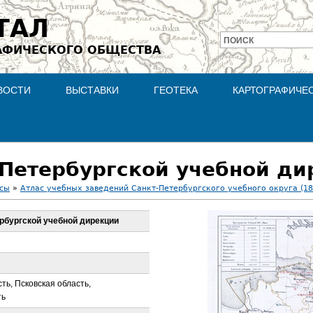
Jump to navigation
ТАЛ
ПОИСК
АФИЧЕСКОГО ОБЩЕСТВА
Форма
поиска
ВОСТИ
ВЫСТАВКИ
ГЕОТЕКА
КАРТОГРАФИЧЕ
-Петербургской учебной д
асы
»
Атлас учебных заведений Санкт-Петербургского учебного округа (18
ербургской учебной дирекции
ть, Псковская область,
ть