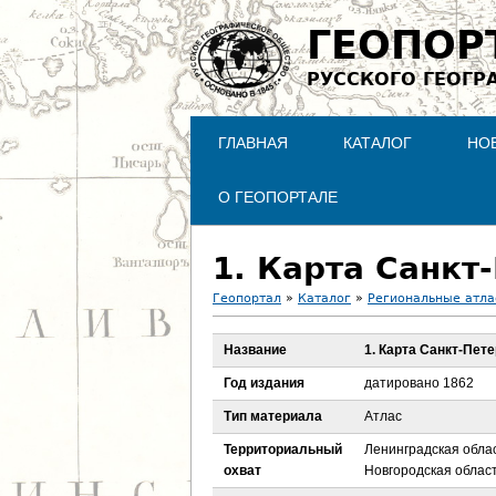
ГЕОПОР
РУССКОГО ГЕОГР
ГЛАВНАЯ
КАТАЛОГ
НО
О ГЕОПОРТАЛЕ
1. Карта Санкт
Геопортал
»
Каталог
»
Региональные атл
В
Название
1. Карта Санкт-Пет
ы
Год издания
датировано 1862
з
Тип материала
Атлас
Территориальный
Ленинградская облас
д
охват
Новгородская облас