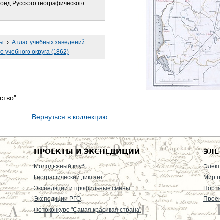
онд Русского географического
сы
›
Атлас учебных заведений
о учебного округа (1862)
ство"
Вернуться в коллекцию
ПРОЕКТЫ И ЭКСПЕДИЦИИ
ЭЛЕ
Молодежный клуб
Элект
Географический диктант
Мир г
Экспедиции и профильные смены
Порт
Экспедиции РГО
Проек
Фотоконкурс "Самая красивая страна"