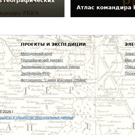
ь географических
Атлас командира
ПРОЕКТЫ И ЭКСПЕДИЦИИ
ЭЛЕ
Молодежный клуб
Элект
Географический диктант
Мир г
Экспедиции и профильные смены
Порт
Экспедиции РГО
Проек
Фотоконкурс "Самая красивая страна"
-2026 г.
защиты и обработки персональных данных