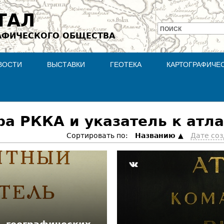
Jump to navigation
ТАЛ
ПОИСК
АФИЧЕСКОГО ОБЩЕСТВА
Форма
поиска
ВОСТИ
ВЫСТАВКИ
ГЕОТЕКА
КАРТОГРАФИЧЕ
а РККА и указатель к атла
Сортировать по:
Hазванию
Дате со