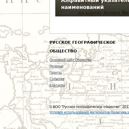
Алфавитный указател
е
наименований
с
ь
РУССКОЕ ГЕОГРАФИЧЕСКОЕ
ОБЩЕСТВО
Основной сайт Общества
Регионы
Гранты
События
Контакты
© ВОО "Русское географическое общество", 2013
Условия использования материалов
Политика 