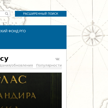
РАСШИРЕННЫЙ ПОИСК
СКИЙ ФОНД РГО
су
здания/обновления
Популярности