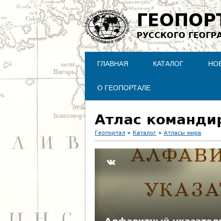
ГЕОПОР
РУССКОГО ГЕОГР
ГЛАВНАЯ
КАТАЛОГ
НО
О ГЕОПОРТАЛЕ
Атлас командир
Геопортал
»
Каталог
»
Атласы мира
В
ы
з
д