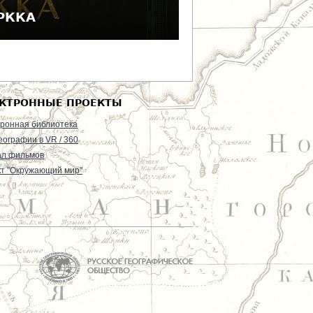
 РККА
КТРОННЫЕ ПРОЕКТЫ
ронная библиотека
еографии в VR / 360
ал фильмов
т "Окружающий мир"