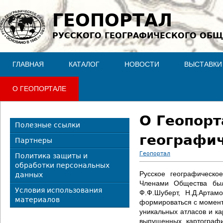
Jump to navigation
ГЕОПОРТАЛ
РУССКОГО ГЕОГРАФИЧЕСКОГО ОБЩ
ГЛАВНАЯ
КАТАЛОГ
НОВОСТИ
ВЫСТАВКИ
О ГЕОПОРТАЛЕ
О Геопорт
Полезные ссылки
географи
Партнеры
Геопортал
Политика защиты и
обработки персональных
В
Русское географическо
данных
Членами Общества был
ы
Условия использования
Ф.Ф.Шуберт, Н.Д.Артам
материалов
формироваться с момента
з
уникальных атласов и ка
выпущенных картографи