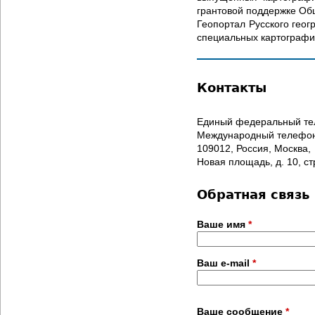
д
грантовой поддержке Об
Геопортал Русского геог
е
специальных картографи
с
Контакты
ь
Единый федеральный тел
Международный телефон/
109012, Россия, Москва,
Новая площадь, д. 10, ст
Обратная связь
Ваше имя
*
Ваш e-mail
*
С
Ваше сообщение
*
о