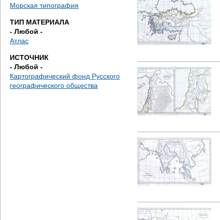
д
Морская типография
ТИП МАТЕРИАЛА
е
- Любой -
Атлас
с
ИСТОЧНИК
ь
- Любой -
Картографический фонд Русского
географического общества