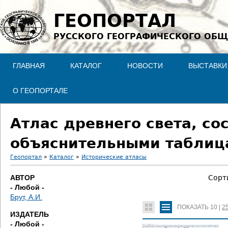
Jump to navigation
ГЕОПОРТАЛ
РУССКОГО ГЕОГРАФИЧЕСКОГО ОБЩ
ГЛАВНАЯ
КАТАЛОГ
НОВОСТИ
ВЫСТАВКИ
О ГЕОПОРТАЛЕ
Атлас древнего света, со
объяснительными таблиц
Геопортал
»
Каталог
»
Исторические атласы
В
АВТОР
Сорт
- Любой -
ы
Брут, А.И.
ПОКАЗАТЬ
10
|
2
з
ИЗДАТЕЛЬ
- Любой -