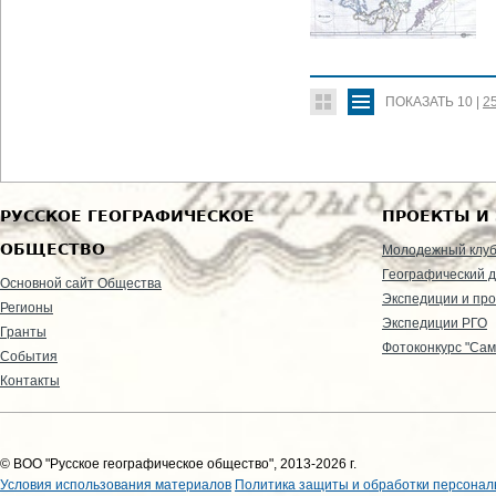
ПОКАЗАТЬ
10
|
2
РУССКОЕ ГЕОГРАФИЧЕСКОЕ
ПРОЕКТЫ И
ОБЩЕСТВО
Молодежный клу
Географический д
Основной сайт Общества
Экспедиции и пр
Регионы
Экспедиции РГО
Гранты
Фотоконкурс "Сам
События
Контакты
© ВОО "Русское географическое общество", 2013-2026 г.
Условия использования материалов
Политика защиты и обработки персонал