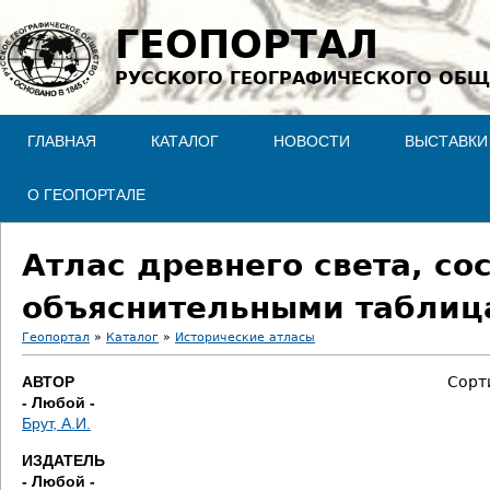
Jump to navigation
ГЕОПОРТАЛ
РУССКОГО ГЕОГРАФИЧЕСКОГО ОБЩ
ГЛАВНАЯ
КАТАЛОГ
НОВОСТИ
ВЫСТАВКИ
О ГЕОПОРТАЛЕ
Атлас древнего света, со
объяснительными таблиц
Геопортал
»
Каталог
»
Исторические атласы
В
АВТОР
Сорт
- Любой -
ы
Брут, А.И.
з
ИЗДАТЕЛЬ
- Любой -