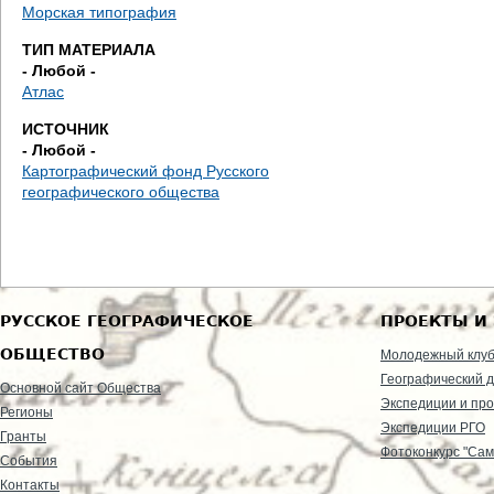
д
Морская типография
ТИП МАТЕРИАЛА
е
- Любой -
Атлас
с
ИСТОЧНИК
ь
- Любой -
Картографический фонд Русского
географического общества
РУССКОЕ ГЕОГРАФИЧЕСКОЕ
ПРОЕКТЫ И
ОБЩЕСТВО
Молодежный клу
Географический д
Основной сайт Общества
Экспедиции и пр
Регионы
Экспедиции РГО
Гранты
Фотоконкурс "Сам
События
Контакты