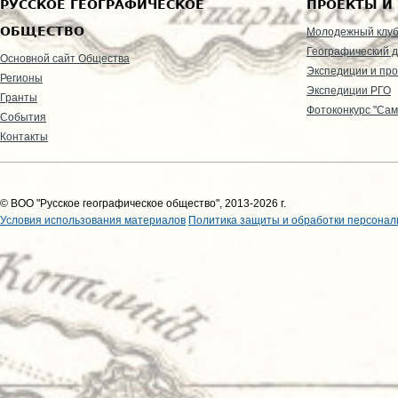
РУССКОЕ ГЕОГРАФИЧЕСКОЕ
ПРОЕКТЫ И
ОБЩЕСТВО
Молодежный клу
Географический д
Основной сайт Общества
Экспедиции и пр
Регионы
Экспедиции РГО
Гранты
Фотоконкурс "Сам
События
Контакты
© ВОО "Русское географическое общество", 2013-2026 г.
Условия использования материалов
Политика защиты и обработки персонал