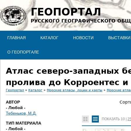
Jump to navigation
ГЕОПОРТАЛ
РУССКОГО ГЕОГРАФИЧЕСКОГО ОБЩ
ГЛАВНАЯ
КАТАЛОГ
НОВОСТИ
ВЫСТАВКИ
О ГЕОПОРТАЛЕ
Атлас северо-западных б
пролива до Корроентес и 
Геопортал
»
Каталог
»
Морские атласы, лоции и карты
»
Морские атла
В
АВТОР
Сорт
- Любой -
ы
Тебеньков, М.Д.
ПОКАЗАТЬ
10
|
2
з
ТИП МАТЕРИАЛА
- Любой -