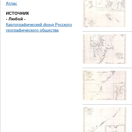
д
Атлас
ИСТОЧНИК
е
- Любой -
Картографический фонд Русского
с
географического общества
ь