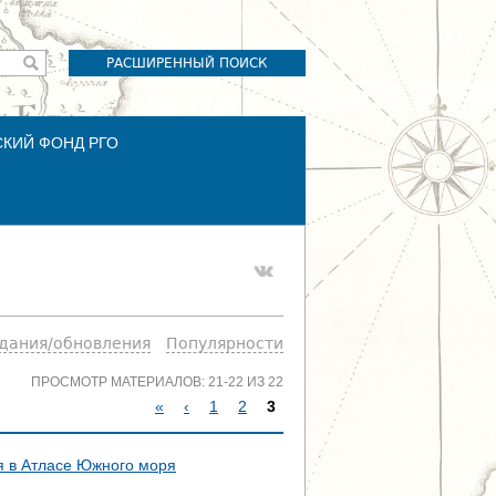
РАСШИРЕННЫЙ ПОИСК
СКИЙ ФОНД РГО
здания/обновления
Популярности
ПРОСМОТР МАТЕРИАЛОВ: 21-22 ИЗ 22
«
‹
1
2
3
С
я в Атласе Южного моря
Т