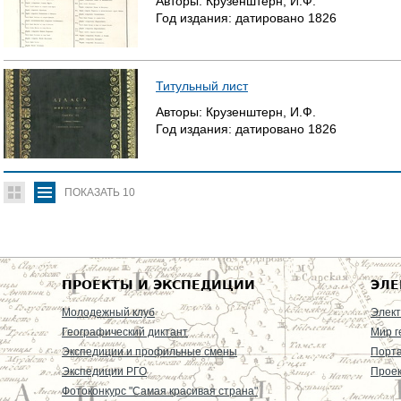
Авторы:
Крузенштерн, И.Ф.
Год издания:
датировано
1826
Титульный лист
Авторы:
Крузенштерн, И.Ф.
Год издания:
датировано
1826
ПОКАЗАТЬ
10
ПРОЕКТЫ И ЭКСПЕДИЦИИ
ЭЛЕ
Молодежный клуб
Элект
Географический диктант
Мир г
Экспедиции и профильные смены
Порт
Экспедиции РГО
Проек
Фотоконкурс "Самая красивая страна"