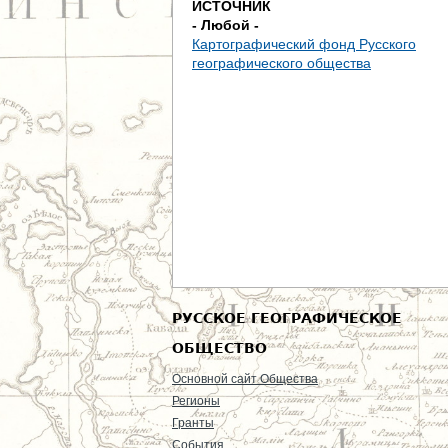
ИСТОЧНИК
е
- Любой -
Картографический фонд Русского
с
географического общества
ь
РУССКОЕ ГЕОГРАФИЧЕСКОЕ
ОБЩЕСТВО
Основной сайт Общества
Регионы
Гранты
События