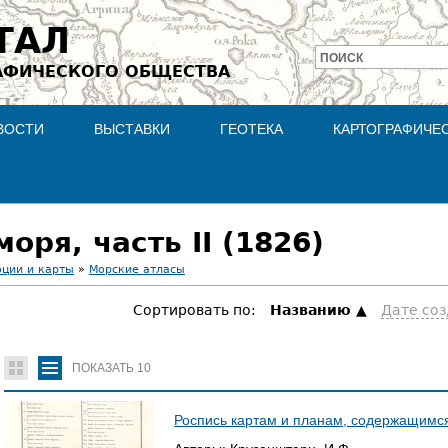
Jump to navigation
ТАЛ
ПОИСК
АФИЧЕСКОГО ОБЩЕСТВА
Форма
поиска
ВОСТИ
ВЫСТАВКИ
ГЕОТЕКА
КАРТОГРАФИЧЕ
ря, часть II (1826)
оции и карты
»
Морские атласы
Сортировать по:
Hазванию
Дате со
ПОКАЗАТЬ
10
Роспись картам и планам, содержащимс