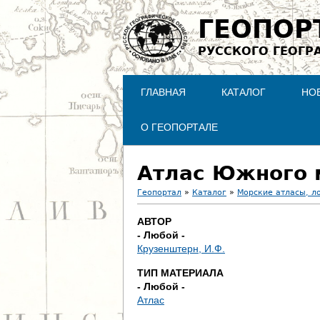
ГЕОПОР
РУССКОГО ГЕОГР
ГЛАВНАЯ
КАТАЛОГ
НО
О ГЕОПОРТАЛЕ
Атлас Южного мо
Геопортал
»
Каталог
»
Морские атласы, л
В
АВТОР
- Любой -
ы
Крузенштерн, И.Ф.
з
ТИП МАТЕРИАЛА
- Любой -
д
Атлас