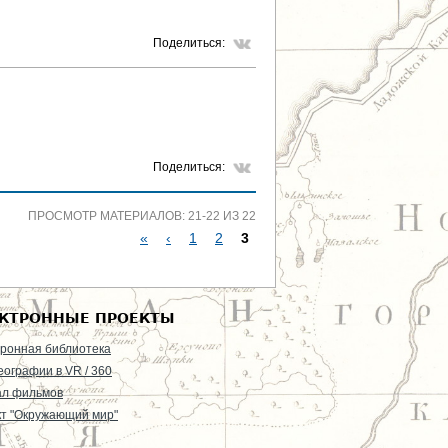
Р
Поделиться:
А
Н
И
Поделиться:
Ц
ПРОСМОТР МАТЕРИАЛОВ: 21-22 ИЗ 22
Ы
«
‹
1
2
3
С
Т
КТРОННЫЕ ПРОЕКТЫ
Р
ронная библиотека
еографии в VR / 360
А
ал фильмов
т "Окружающий мир"
Н