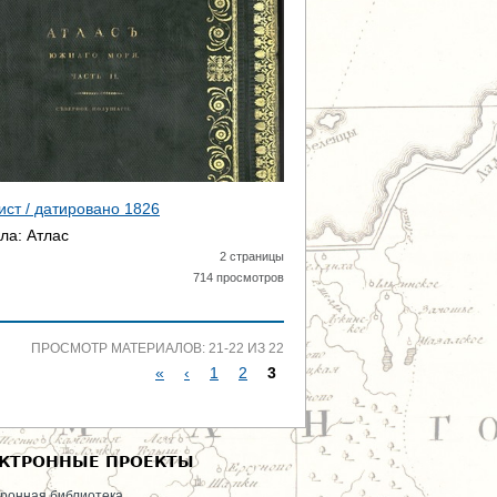
Р
А
Н
И
Ц
ист / датировано
1826
ала:
Атлас
Ы
2 страницы
714 просмотров
ПРОСМОТР МАТЕРИАЛОВ: 21-22 ИЗ 22
«
‹
1
2
3
С
Т
КТРОННЫЕ ПРОЕКТЫ
Р
ронная библиотека