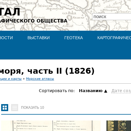
Jump to navigation
ТАЛ
ПОИСК
АФИЧЕСКОГО ОБЩЕСТВА
Форма
поиска
ВОСТИ
ВЫСТАВКИ
ГЕОТЕКА
КАРТОГРАФИЧЕ
ря, часть II (1826)
оции и карты
»
Морские атласы
Сортировать по:
Hазванию
Дате со
ПОКАЗАТЬ
10