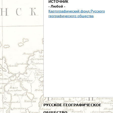
ИСТОЧНИК
е
- Любой -
Картографический фонд Русского
с
географического общества
ь
РУССКОЕ ГЕОГРАФИЧЕСКОЕ
ОБЩЕСТВО