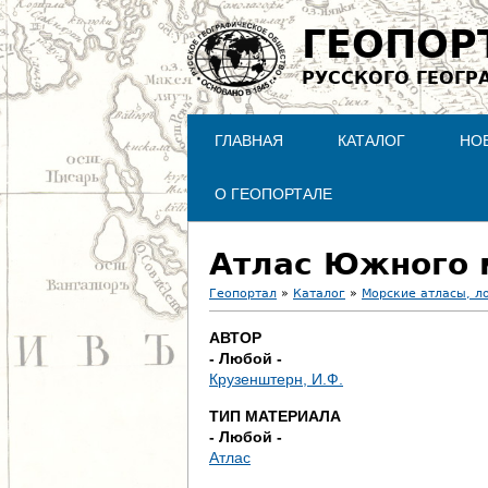
ГЕОПОР
РУССКОГО ГЕОГР
ГЛАВНАЯ
КАТАЛОГ
НО
О ГЕОПОРТАЛЕ
Атлас Южного мо
Геопортал
»
Каталог
»
Морские атласы, л
В
АВТОР
- Любой -
ы
Крузенштерн, И.Ф.
з
ТИП МАТЕРИАЛА
- Любой -
д
Атлас