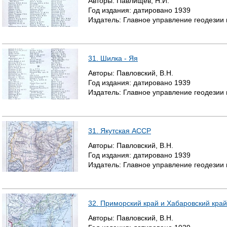
Авторы:
Павлищев, Н.И.
Год издания:
датировано
1939
Р
Издатель:
Главное управление геодезии
А
Н
31. Шилка - Яя
И
Авторы:
Павловский, В.Н.
Год издания:
датировано
1939
Ц
Издатель:
Главное управление геодезии
Ы
31. Якутская АССР
Авторы:
Павловский, В.Н.
Год издания:
датировано
1939
Издатель:
Главное управление геодезии
32. Приморский край и Хабаровский край
Авторы:
Павловский, В.Н.