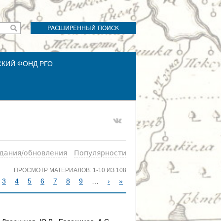
РАСШИРЕННЫЙ ПОИСК
СКИЙ ФОНД РГО
здания/обновления
Популярности
ПРОСМОТР МАТЕРИАЛОВ: 1-10 ИЗ 108
3
4
5
6
7
8
9
…
›
»