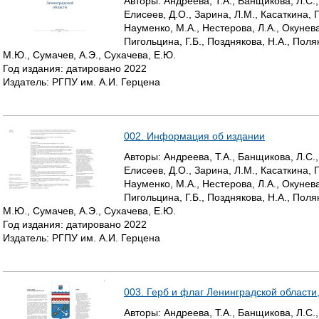
Авторы:
Андреева, Т.А., Банщикова, Л.С.,
Елисеев, Д.О., Зарина, Л.М., Касаткина, Г
Р
Науменко, М.А., Нестерова, Л.А., Окунева
Пигольцина, Г.Б., Позднякова, Н.А., Поля
А
М.Ю., Сумачев, А.Э., Сухачева, Е.Ю.
Год издания:
датировано
2022
Н
Издатель:
РГПУ им. А.И. Герцена
И
Ц
002. Информация об издании
Ы
Авторы:
Андреева, Т.А., Банщикова, Л.С.,
Елисеев, Д.О., Зарина, Л.М., Касаткина, Г
Науменко, М.А., Нестерова, Л.А., Окунева
Пигольцина, Г.Б., Позднякова, Н.А., Поля
М.Ю., Сумачев, А.Э., Сухачева, Е.Ю.
Год издания:
датировано
2022
Издатель:
РГПУ им. А.И. Герцена
003. Герб и флаг Ленинградской области
Авторы:
Андреева, Т.А., Банщикова, Л.С.,