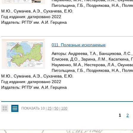
Пигольцина, Г.Б., Позднякова, Н.А., Поля
М.Ю., Сумачев, А.Э., Сухачева, Е.Ю.
Год издания:
датировано
2022
Издатель:
РГПУ им. А.И. Герцена
011. Полезные ископаемые
Авторы:
Андреева, Т.А., Банщикова, Л.С.,
Елисеев, Д.О., Зарина, Л.М., Касаткина, Г
Науменко, М.А., Нестерова, Л.А., Окунева
Пигольцина, Г.Б., Позднякова, Н.А., Поля
М.Ю., Сумачев, А.Э., Сухачева, Е.Ю.
Год издания:
датировано
2022
Издатель:
РГПУ им. А.И. Герцена
ПОКАЗАТЬ
10
|
25
|
50
|
100
1
2
С