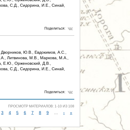
кова, С.Д., Сидорина, И.Е., Синай,
Поделиться:
 Дворников, Ю.В., Евдокимов, А.С.,
.А., Литвинова, М.В., Маркова, М.А.,
, Е.Ю., Орженовский, Д.В.,
кова, С.Д., Сидорина, И.Е., Синай,
Поделиться:
ПРОСМОТР МАТЕРИАЛОВ: 1-10 ИЗ 108
3
4
5
6
7
8
9
…
›
»