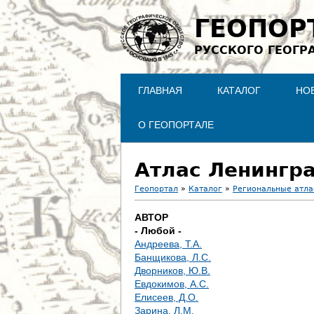
ГЕОПОР
РУССКОГО ГЕОГР
ГЛАВНАЯ
КАТАЛОГ
НО
О ГЕОПОРТАЛЕ
Атлас Ленингр
Геопортал
»
Каталог
»
Региональные атл
В
АВТОР
- Любой -
ы
Андреева, Т.А.
Банщикова, Л.С.
з
Дворников, Ю.В.
Евдокимов, А.С.
д
Елисеев, Д.О.
Зарина, Л.М.