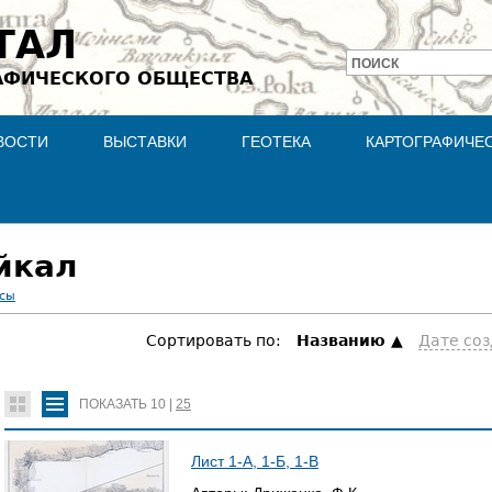
Jump to navigation
ТАЛ
ПОИСК
АФИЧЕСКОГО ОБЩЕСТВА
Форма
поиска
ВОСТИ
ВЫСТАВКИ
ГЕОТЕКА
КАРТОГРАФИЧЕ
йкал
асы
Сортировать по:
Hазванию
Дате со
ПОКАЗАТЬ
10
|
25
Лист 1-А, 1-Б, 1-В