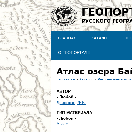
ГЕОПОР
РУССКОГО ГЕОГР
ГЛАВНАЯ
КАТАЛОГ
НО
О ГЕОПОРТАЛЕ
Атлас озера Ба
Геопортал
»
Каталог
»
Региональные атл
В
АВТОР
- Любой -
ы
Дриженко, Ф.К.
з
ТИП МАТЕРИАЛА
- Любой -
д
Атлас