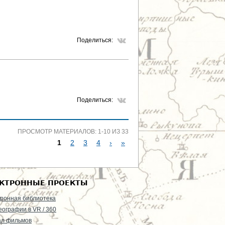
Поделиться:
Поделиться:
ПРОСМОТР МАТЕРИАЛОВ: 1-10 ИЗ 33
1
2
3
4
›
»
С
Т
КТРОННЫЕ ПРОЕКТЫ
Р
ронная библиотека
еографии в VR / 360
А
ал фильмов