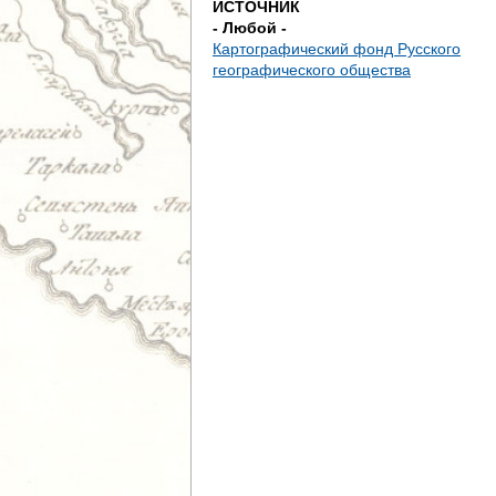
ИСТОЧНИК
е
- Любой -
Картографический фонд Русского
с
географического общества
ь