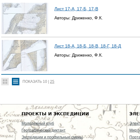
Лист 17-А, 17-Б, 17-В
Авторы:
Дриженко, Ф.К.
Лист 18-А, 18-Б, 18-В, 18-Г, 18-Д
Авторы:
Дриженко, Ф.К.
ПОКАЗАТЬ
10
|
25
ПРОЕКТЫ И ЭКСПЕДИЦИИ
ЭЛЕ
Молодежный клуб
Элект
Географический диктант
Мир г
Экспедиции и профильные смены
Порт