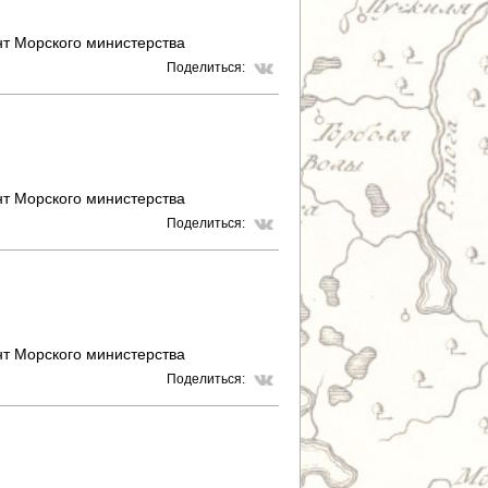
Р
т Морского министерства
Поделиться:
А
Н
И
Ц
т Морского министерства
Поделиться:
Ы
т Морского министерства
Поделиться: