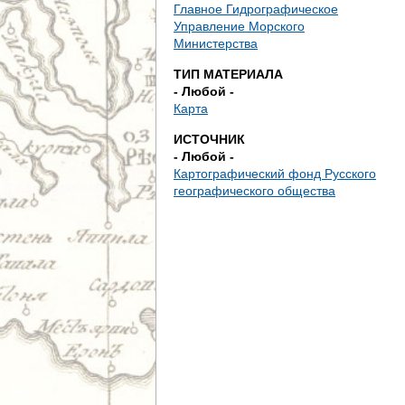
е
Главное Гидрографическое
Управление Морского
с
Министерства
ТИП МАТЕРИАЛА
ь
- Любой -
Карта
ИСТОЧНИК
- Любой -
Картографический фонд Русского
географического общества