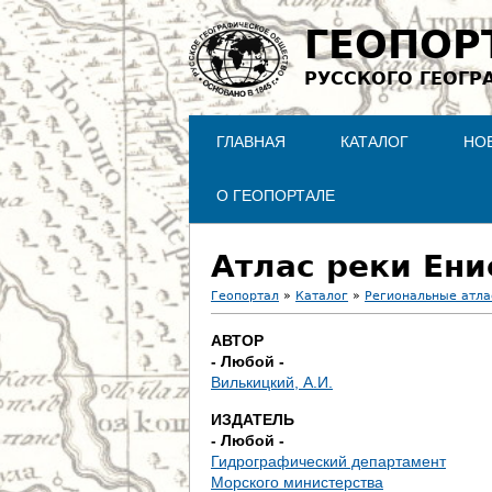
ГЕОПОР
РУССКОГО ГЕОГР
ГЛАВНАЯ
КАТАЛОГ
НО
О ГЕОПОРТАЛЕ
Атлас реки Ени
Геопортал
»
Каталог
»
Региональные атл
В
АВТОР
- Любой -
ы
Вилькицкий, А.И.
з
ИЗДАТЕЛЬ
- Любой -
д
Гидрографический департамент
Морского министерства