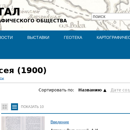
Jump to navigation
ТАЛ
ПОИСК
АФИЧЕСКОГО ОБЩЕСТВА
Форма
поиска
ВОСТИ
ВЫСТАВКИ
ГЕОТЕКА
КАРТОГРАФИЧЕ
сея (1900)
асы
Сортировать по:
Hазванию
Дате со
ПОКАЗАТЬ
10
Введение