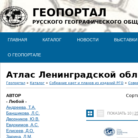
Jump to navigation
ГЕОПОРТАЛ
РУССКОГО ГЕОГРАФИЧЕСКОГО ОБЩ
ГЛАВНАЯ
КАТАЛОГ
НОВОСТИ
ВЫСТАВКИ
О ГЕОПОРТАЛЕ
Атлас Ленинградской обл
Геопортал
»
Каталог
»
Собрание карт и планов из изданий РГО
»
Совр
В
АВТОР
Сорт
- Любой -
ы
Андреева, Т.А.
Банщикова, Л.С.
ПОКАЗАТЬ
10
|
2
з
Дворников, Ю.В.
Евдокимов, А.С.
д
Елисеев, Д.О.
Зарина, Л.М.